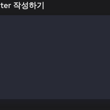
eeter 작성하기
e-Identifier: MIT
y ^0.8.0;
reeter {
 타입의 변수 인사말 정의 */
eting;
트가 생성될 때 한번 실행됩니다 */
r (string memory _greeting) {
ng = _greeting;
 */
reet() public view returns (string memory) {
 greeting;