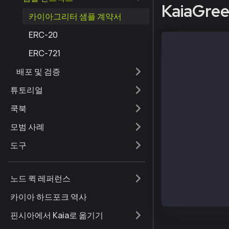
KaiaGr
카이아그리터 샘플 계약서
ERC-20
// SPDX-Licens
ERC-721
pragma solidit
배포 및 검증
contract KaiaG
튜토리얼
    /* 문자열
    string gre
쿡북
    /* 컨트랙
    constructo
모범 사례
        greeti
    }
도구
    /* 메인 함수
    function g
        return
노드 퀵 레퍼런스
    }
}
카이아 하드포크 역사
핀시아에서 Kaia로 옮기기