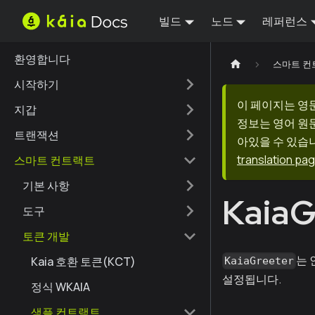
빌드
노드
레퍼런스
환영합니다
스마트 컨
시작하기
이 페이지는 영
지갑
정보는 영어 원
트랜잭션
아있을 수 있습니
translation pa
스마트 컨트랙트
기본 사항
KaiaG
도구
토큰 개발
는 
Kaia 호환 토큰(KCT)
KaiaGreeter
설정됩니다.
정식 WKAIA
샘플 컨트랙트