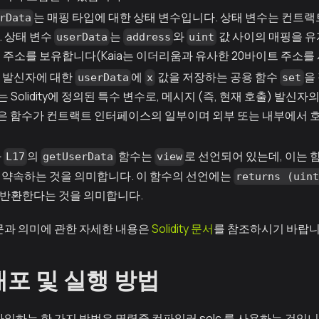
는 매핑 타입에 대한 상태 변수입니다. 상태 변수는 컨트
rData
. 상태 변수
는
와
값 사이의 매핑을 
userData
address
uint
 주소를 보유합니다(Kaia는 이더리움과 유사한 20바이트 주소를
 발신자에 대한
에
값을 저장하는 공용 함수
을
userData
x
set
는 Solidity에 정의된 특수 변수로, 메시지 (즉, 현재 호출) 발신
은 함수가 컨트랙트 인터페이스의 일부이며 외부 또는 내부에서 
과
의
함수는
로 선언되어 있는데, 이는 
L17
getUserData
view
 약속하는 것을 의미합니다. 이 함수의 선언에는
returns (uin
 반환한다는 것을 의미합니다.
의 구문과 의미에 관한 자세한 내용은
Solidity 문서
를 참조하시기 바랍니
배포 및 실행 방법
를 컴파일하는 한 가지 방법은 명령줄 컴파일러
solc
를 사용하는 것입니