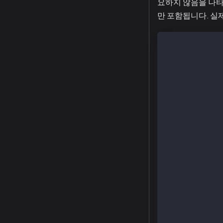
요하지 않음을 나타
만 포함됩니다. 실
L01: pragma so
L02:
L03: import "f
L04:
L05: // (optio
L06: contract 
L07:    mappin
L08:
L09:    functi
L10:       use
L11:    }
L12:
L13:    functi
L14:       ret
L15:    }
L16:
L17:    functi
L18:       ret
L19:    }