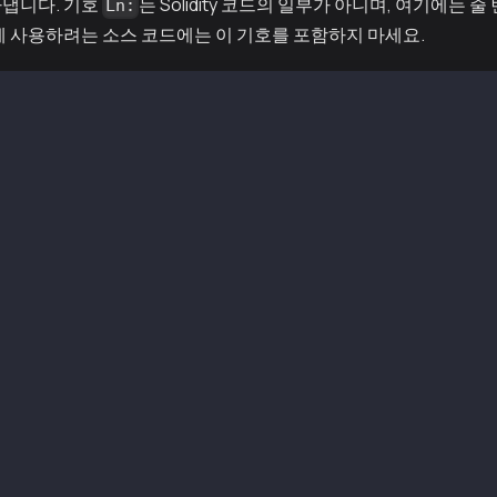
냅니다. 기호
는 Solidity 코드의 일부가 아니며, 여기에는
Ln:
제 사용하려는 소스 코드에는 이 기호를 포함하지 마세요.
lidity 0.5.12;   // (required) version pragma
ilename";        // (optional) importing other source fi
nal) smart contract definition
UserStorage {
g(address => uint) userData;  // state variable
on set(uint x) public {
rData[msg.sender] = x;
on get() public view returns (uint) {
urn userData[msg.sender];
on getUserData(address user) public view returns (uint) 
urn userData[user];