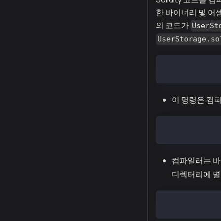
한 바이너리 및 어
의 코드가
UserSt
UserStorage.so
$ solc --bin U
이 명령은 컴파
solc -o output
컴파일러는 바
디렉터리에 별
solc --optimiz