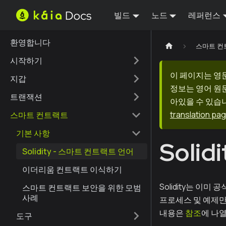
빌드
노드
레퍼런스
환영합니다
스마트 컨
시작하기
이 페이지는 영
지갑
정보는 영어 원
트랜잭션
아있을 수 있습니
translation pa
스마트 컨트랙트
기본 사항
Soli
Solidity - 스마트 컨트랙트 언어
이더리움 컨트랙트 이식하기
Solidity는 이미
스마트 컨트랙트 보안을 위한 모범
사례
프로세스 및 예제만
내용은
참조
에 나
도구