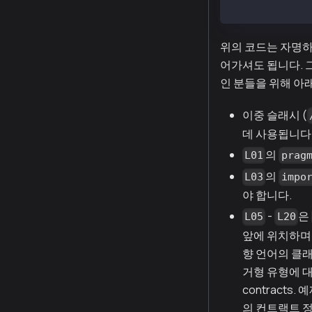
L20: }
위의 코드는 자명하
어가셔도 됩니다. 
인 분들을 위해 아
이중 슬래시 (
데 사용됩니다
의
L01
prag
의
L03
impo
야 합니다.
-
은
L05
L20
앞에 위치하며 
향 언어의 클래
거형 유형에 대한 
contracts
의 컨트랙트 정