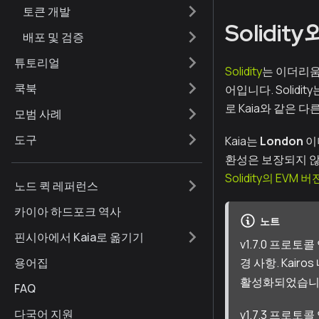
토큰 개발
Solidity
배포 및 검증
튜토리얼
Solidity
는 이더리움
쿡북
어입니다. Soli
로 Kaia와 같은 
모범 사례
도구
Kaia는
London
이
환성은 보장되지 않습
Solidity의 EVM
노드 퀵 레퍼런스
카이아 하드포크 역사
노트
핀시아에서 Kaia로 옮기기
v1.7.0 프로토
용어집
경 사항. Kair
활성화되었습니
FAQ
다국어 지원
v1.7.3 프로토