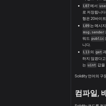
에서
L07
use
로 저장됩니다
형은 20바이트
는 메시지
L09
msg.sender
워드
public
니다.
의
L13
get
하지 않겠다고
는
값을
uint
Solidity 언어
컴파일, 
Solidity 코드