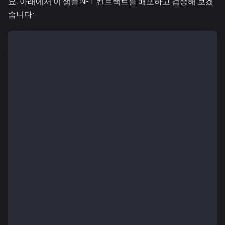
요. 아래에서 이 샘플 NFT 컨트랙트를 배포하고 검증해 보겠
습니다:
// SPDX-License-Identifier: UNLICENSED
pragma solidity >=0.8.10;
import { ERC721 } from "solmate/tokens/ERC721.sol";
import { Ownable } from "@openzeppelin/contracts/acc
import { Strings } from "@openzeppelin/contracts/uti
error MintPriceNotPaid();
error MaxSupply();
error NonExistentTokenURI();
error WithdrawTransfer();
contract NFT is ERC721, Ownable {
    using Strings for uint256;
    string public baseURI;
    uint256 public currentTokenId;
    uint256 public constant TOTAL_SUPPLY = 10_000;
    uint256 public constant MINT_PRICE = 0.08 ether;