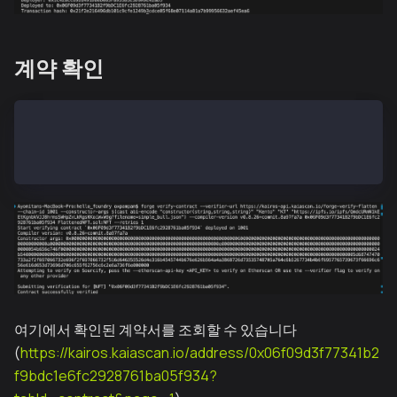
계약 확인
## verify an already deployed contract as seen above
forge verify-contract --verifier-url https://kairos-
여기에서 확인된 계약서를 조회할 수 있습니다
(
https://kairos.kaiascan.io/address/0x06f09d3f77341b2
f9bdc1e6fc2928761ba05f934?