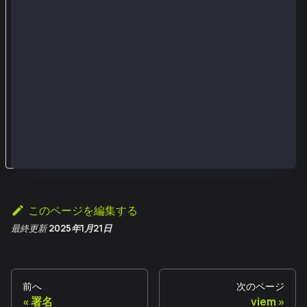
n
i
t
)
を
使
う
。
このページを編集する
最終更新
2025年1月21日
前へ
次のページ
署名
viem