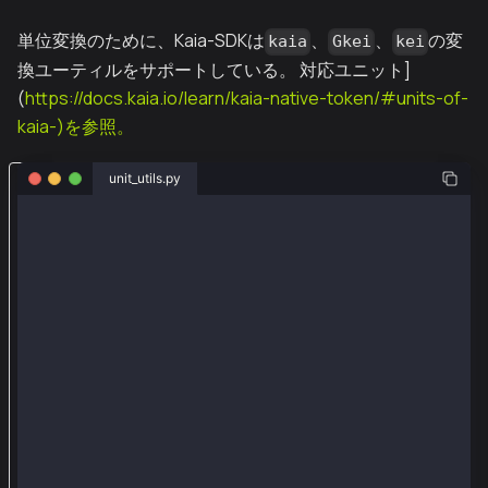
単位変換のために、Kaia-SDKは
、
、
の変
kaia
Gkei
kei
換ユーティルをサポートしている。 対応ユニット]
(
https://docs.kaia.io/learn/kaia-native-token/#units-of-
kaia-)を参照。
w
unit_utils.py
e
from web3py_ext import extend
b
from web3 import Web3
3
を
def main():
    # convert from (kei/Gkei/kaia) to kei
k
    print("From Kaia to Kei", Web3.to_kei(1, 'Gkei')
a
    # convert from kei to (kei/Gkei/kaia)
i
    print('From Kei to Kaia',Web3.from_kei(100000000
a
w
main()
e