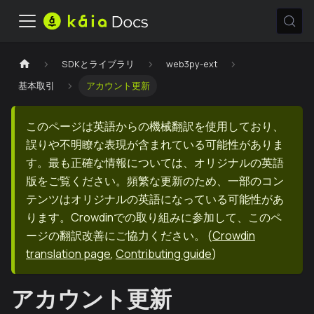
SDKとライブラリ
web3py-ext
基本取引
アカウント更新
このページは英語からの機械翻訳を使用しており、
誤りや不明瞭な表現が含まれている可能性がありま
す。最も正確な情報については、オリジナルの英語
版をご覧ください。頻繁な更新のため、一部のコン
テンツはオリジナルの英語になっている可能性があ
ります。Crowdinでの取り組みに参加して、このペ
ージの翻訳改善にご協力ください。
(
Crowdin
translation page
,
Contributing guide
)
アカウント更新