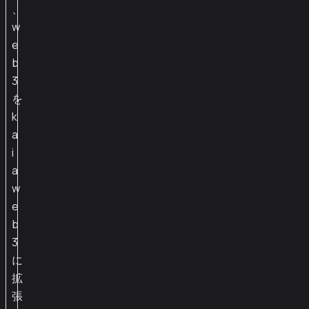
、
w
e
b
3
を
k
a
i
a
w
e
b
3
に
拡
張