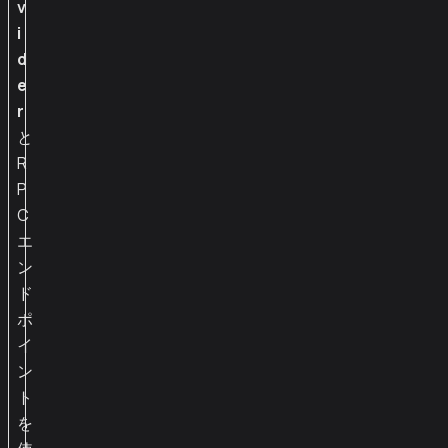
v
i
d
e
r
と
R
P
C
エ
ン
ド
ポ
イ
ン
ト
を