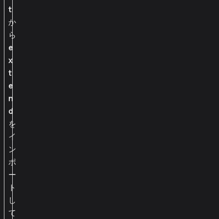
t
か
ら
e
x
t
e
n
d
を
イ
ン
ポ
ー
ト
し
て