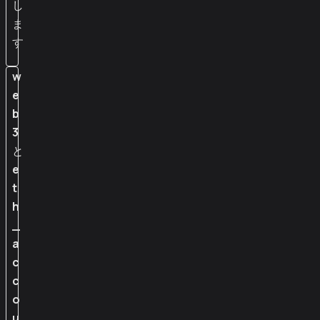
し
ま
す
w
e
b
3
と
e
t
h
_
a
c
c
o
u