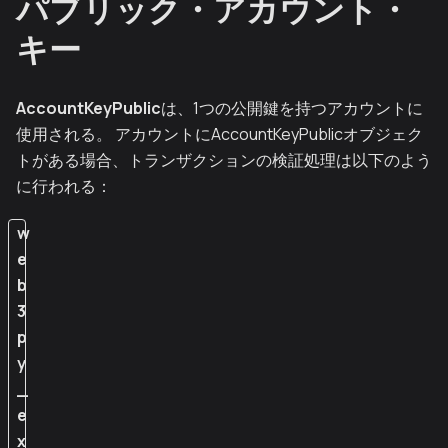
パブリック・アカウント・
キー
AccountKeyPublic
は、1つの公開鍵を持つアカウントに
使用される。 アカウントにAccountKeyPublicオブジェク
トがある場合、トランザクションの検証処理は以下のよう
に行われる：
w
e
b
3
p
y
_
e
x