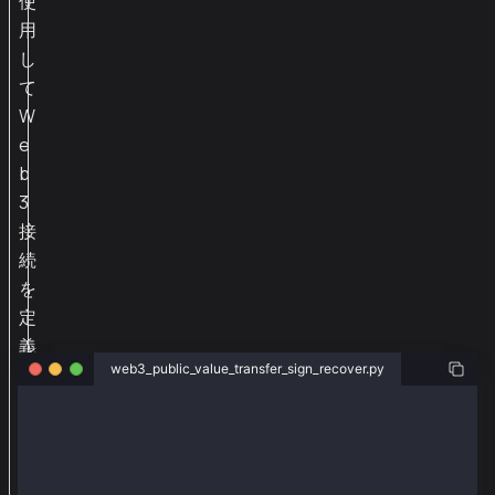
使
用
し
て
W
e
b
3
接
続
を
定
義
web3_public_value_transfer_sign_recover.py
し
ま
from web3py_ext import extend
す
from web3 import Web3
。
from eth_account import Account
from web3py_ext.transaction.transaction import (