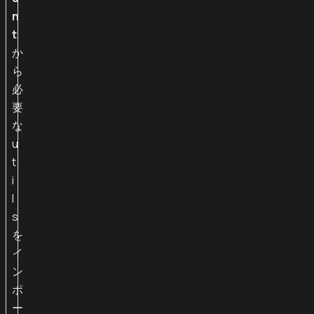
n
t
か
ら
必
要
な
u
t
i
l
s
を
イ
ン
ポ
ー