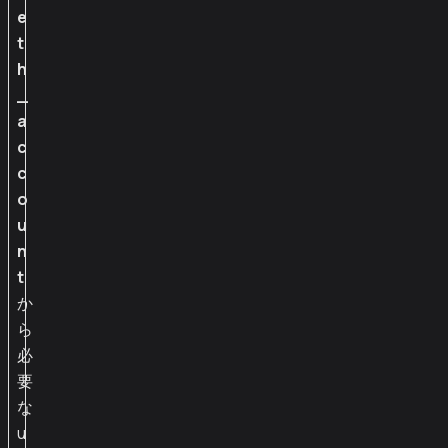
e
t
h
_
a
c
c
o
u
n
t
か
ら
必
要
な
u