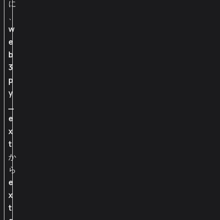
に
、
w
e
b
3
p
y
_
e
x
t
か
ら
e
x
t