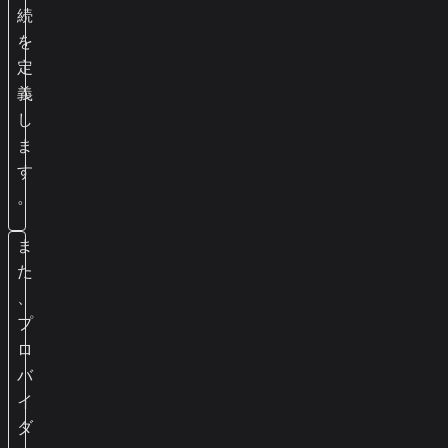
続
を
定
義
し
ま
す
。
ま
た
、
プ
ロ
バ
イ
ダ