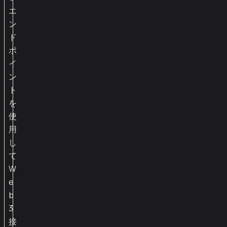
エ
ン
ド
ポ
イ
ン
ト
を
使
用
し
て
W
e
b
3
接