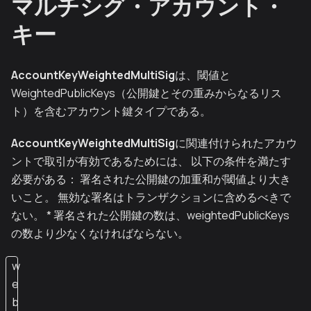
マルチシグ・アカウント・
キー
AccountKeyWeightedMultiSig
は、閾値と
WeightedPublicKeys（公開鍵とその重みからなるリス
ト）を含むアカウント鍵タイプである。
AccountKeyWeightedMultiSig
に関連付けられたアカウ
ントで取引が有効であるためには、 以下の条件を満たす
必要がある： 署名された公開鍵の加重和が閾値より大き
いこと。 無効な署名はトランザクションに含めるべきで
ない。 * 署名された公開鍵の数は、weightedPublicKeys
の数より少なくなければならない。
w
e
b