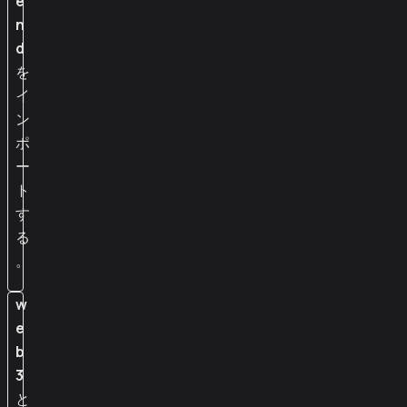
e
n
d
を
イ
ン
ポ
ー
ト
す
る
。
w
e
b
3
と