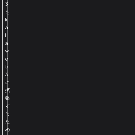
3
を
k
a
i
a
w
e
b
3
に
拡
張
す
る
た
め