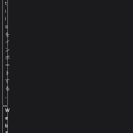
t
i
l
s
を
イ
ン
ポ
ー
ト
す
る
。
W
e
b