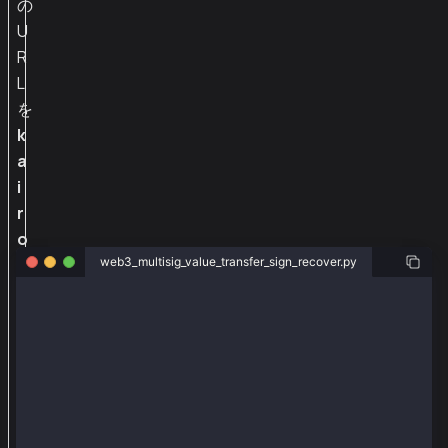
の
U
R
L
を
k
a
i
r
o
web3_multisig_value_transfer_sign_recover.py
s
か
from web3py_ext import extend
ら
from web3 import Web3
q
from eth_account import Account
from web3py_ext.transaction.transaction import (
u
    empty_tx,
i
    fill_transaction,
c
    TxType
)
k