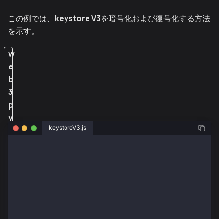
この例では、
keystore V3
を暗号化および復号化する方法
を示す。
w
e
b
3
p
y
keystoreV3.js
_
e
from web3py_ext import extend
x
from eth_account import Account
t
v3_keystore_str = '''{
か
  "address": "029e786304c1531af3ac7db24a02448e543a09
ら
  "id": "9d492c95-b9e3-42e3-af73-5c77e932208d",
  "version": 3,
e
  "crypto": {