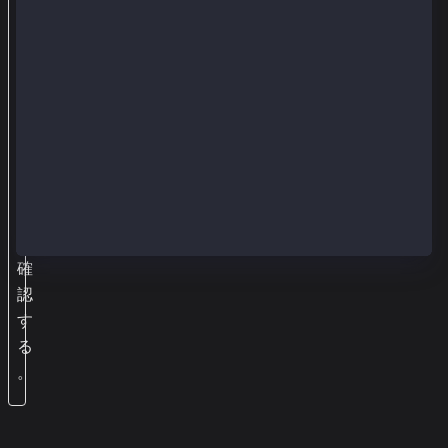
e
キ
ー
を
持
っ
て
い
る
か
確
認
す
る
。