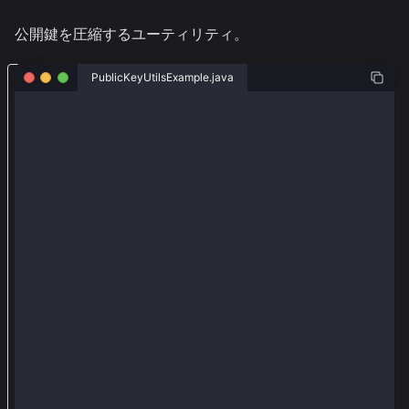
公開鍵を圧縮するユーティリティ。
W
PublicKeyUtilsExample.java
e
package org.web3j.example.utils;
b
3
import org.web3j.crypto.transaction.account.AccountK
j
import org.web3j.utils.AccountKeyPublicUtils;
と
k
public class PublicKeyUtilsExample {
    public static void main(String[] args) {
a
i
        System.out.println("From compressed public k
a
        System.out.println(AccountKeyPublicUtils.dec
ラ
        System.out.println("From x,y to compressed p
イ
        AccountKeyPublic publicKey= AccountKeyPublic
ブ
        System.out.println(AccountKeyPublicUtils.toC
    }
ラ
}