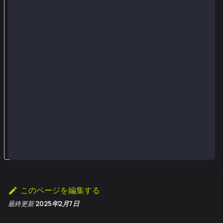
i
c
K
e
y
を
使
用
す
る
。
このページを編集する
最終更新
2025年2月7日