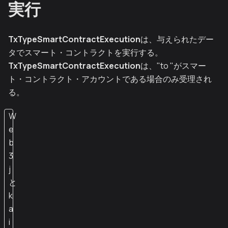
実行
TxTypeSmartContractExecution
は、与えられたデー
タでスマート・コントラクトを実行する。
TxTypeSmartContractExecution
は、"to "がスマー
ト・コントラクト・アカウントである場合のみ受理され
る。
W
e
b
3
j
と
k
a
i