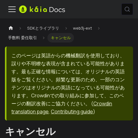
SDKとライブラリ
web3j-ext
手数料 委任取引
キャンセル
このページは英語からの機械翻訳を使用しており、
誤りや不明瞭な表現が含まれている可能性がありま
す。最も正確な情報については、オリジナルの英語
版をご覧ください。頻繁な更新のため、一部のコン
テンツはオリジナルの英語になっている可能性があ
ります。Crowdinでの取り組みに参加して、このペ
ージの翻訳改善にご協力ください。
(
Crowdin
translation page
,
Contributing guide
)
キャンセル