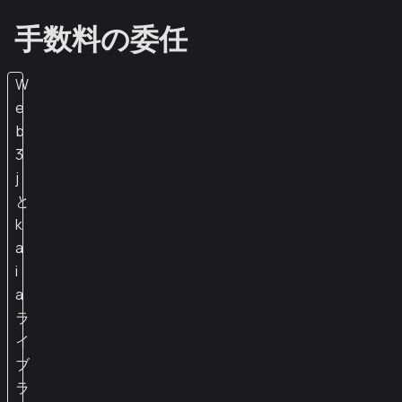
手数料の委任
W
e
b
3
j
と
k
a
i
a
ラ
イ
ブ
ラ