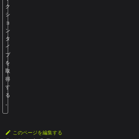
ク
シ
ョ
ン
タ
イ
プ
を
取
得
す
る
。
このページを編集する