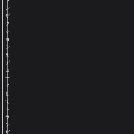
ン
ザ
ク
シ
ョ
ン
を
デ
コ
ー
ド
し
て
ト
ラ
ン
ザ