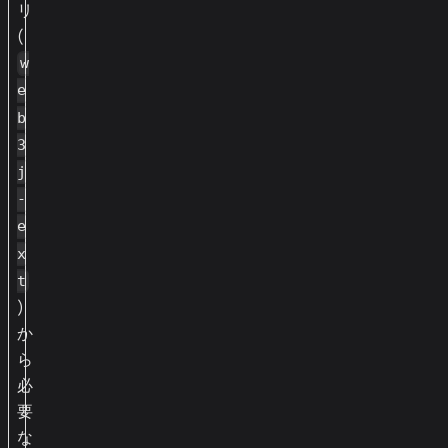
リ
(
w
e
b
3
j
-
e
x
t
)
か
ら
必
要
な