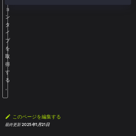
シ
ョ
ン
タ
イ
プ
を
取
得
す
る
。
このページを編集する
最終更新
2025年1月21日