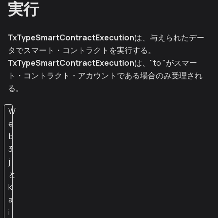
実行
TxTypeSmartContractExecution
は、与えられたデー
タでスマート・コントラクトを実行する。
TxTypeSmartContractExecution
は、"to "がスマー
ト・コントラクト・アカウントである場合のみ受理され
る。
W
e
b
3
j
と
k
a
i