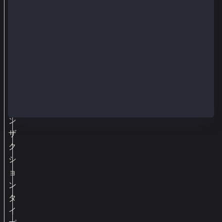
を
デ
コ
ー
ド
し
て
ト
ラ
ン
ザ
ク
シ
ョ
ン
タ
イ