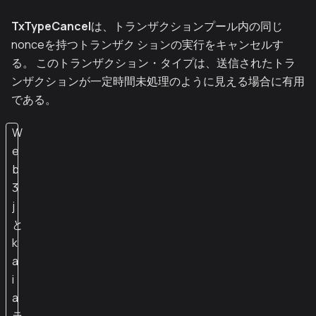
TxTypeCancel
は、トランザクションプール内の同じ
nonceを持つトランザク ションの実行をキャンセルす
る。 このトランザクション・タイプは、送信されたトラ
ンザクションが一定時間未処理のように見える場合に有用
である。
W
e
b
3
j
と
k
a
i
a