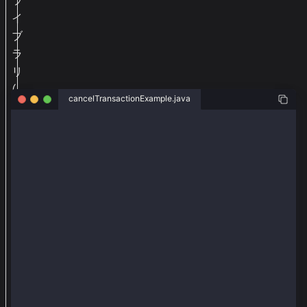
ラ
イ
ブ
ラ
リ
(
cancelTransactionExample.java
w
e
package org.web3j.example.transactions;
b
import org.web3j.tx.response.PollingTransactionRecei
3
import org.web3j.tx.response.TransactionReceiptProce
import org.web3j.example.keySample;
j
import java.io.IOException;
-
import java.math.BigInteger;
e
import org.web3j.crypto.KlayCredentials;
import org.web3j.crypto.KlayRawTransaction;
x
import org.web3j.crypto.KlayTransactionEncoder;
t
import org.web3j.crypto.transaction.type.TxType;
import org.web3j.crypto.transaction.type.TxTypeCance
)
import org.web3j.crypto.transaction.type.TxType.Type
か
import org.web3j.protocol.core.DefaultBlockParameter