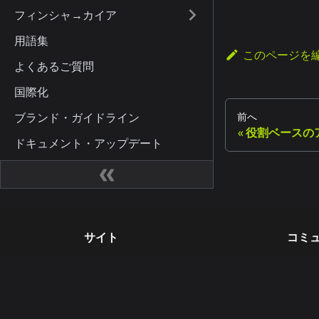
フィンシャ→カイア
用語集
このページを
よくあるご質問
国際化
ブランド・ガイドライン
前へ
役割ベースの
ドキュメント・アップデート
サイト
コミ
カイア開発者ハブ
カイ
Kaia Square
ブロ
KIPs
X (for