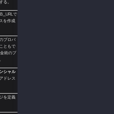
する。
import org.web3j.tx.response.PollingTransacti
B_URLで
import org.web3j.tx.response.TransactionRecei
import org.web3j.example.keySample;
ンスを作成
import java.io.IOException;
import org.web3j.crypto.KlayCredentials;
import org.web3j.crypto.KlaySignatureData;
import org.web3j.crypto.Sign.SignatureData;
のプロバ
import org.web3j.protocol.http.HttpService;
こともで
import org.web3j.protocol.kaia.Web3j;
錬金術のプ
import org.web3j.protocol.kaia.core.method.re
。
/**
 *
ンシャル
 */
public class SignMsgWithLegacyExample impleme
アドレス
    /**
     *
     */
ジを定義
    public static void run() throws Exception
        Web3j web3j = Web3j.build(new HttpSer
        KlayCredentials credentials1 = KlayCr