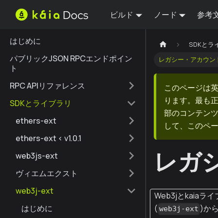
ビルド
ノード
参考
はじめに
SDKとラ
パブリックJSON RPCエンドポイン
レガシー・アカウン
ト
RPC APIリファレンス
このページは
ります。最も
SDKとライブラリ
部のコンテンツ
ethers-ext
して、このペ
ethers-ext < v1.0.1
レガ
web3js-ext
ヴィエムエクスト
web3j-ext
Web3jとkaiaラ
はじめに
(
)か
web3j-ext