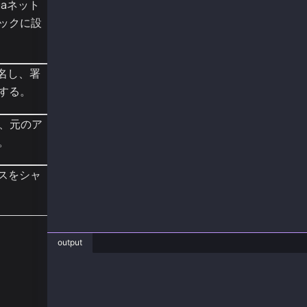
iaネット
        String from = credentials1.getAddress
        String message = "0xdeadbeef";
ックに設
        String blockNumber = "latest";
        SignatureData signature = KlaySignatu
        String result = KlaySignatureData.get
署名し、署
する。
        KlayRecoverFromMessageResponse respon
                .send();
        System.out.println("Original address 
、元のア
        System.out.println("Result address : 
。
        web3j.shutdown();
ンスをシャ
    }
}
output
java SignMsgWithLegacyExample.java
元アドレス : 0xa2a8854b1802d8cd5de631e690817c25
結果アドレス : 0xa2a8854b1802d8cd5de631e690817c