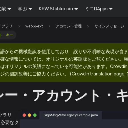
文献
学ぶ
KRW Stablecoin
ミニDApps
イブラリ
web3j-ext
アカウント管理
サインメッセージ
ト・キー
英語からの機械翻訳を使用しており、誤りや不明瞭な表現が含
正確な情報については、オリジナルの英語版をご覧ください。
はオリジナルの英語になっている可能性があります。Crowdi
ージの翻訳改善にご協力ください。
(
Crowdin translation page
,
シー・アカウント・
イブラリ
SignMsgWithLegacyExample.java
ら必要なク
package org.web3j.example.accountKey;