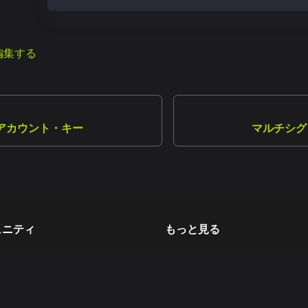
編集する
アカウント・キー
マルチシグ
ュニティ
もっと見る
ア開発者フォーラム
GitHub
グ
ホワイトペーパー
merly Twitter)