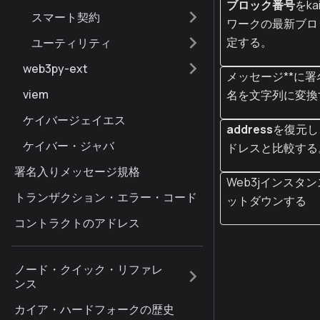
ブロック番号
をka
スマート契約
ワークの最新ブロ
定する。
ユーティリティ
web3py-ext
メッセージ**に
viem
名を文字列に変換
ケイバージェイエス
address
を復元し
ケイバー・ジャバ
ドレスと比較する
署名入りメッセージ規格
Web3jインスタ
トランザクション・エラー・コード
ットダウンする
コントラクトのアドレス
ノード・クイック・リファレ
ンス
カイア・ハードフォークの歴史