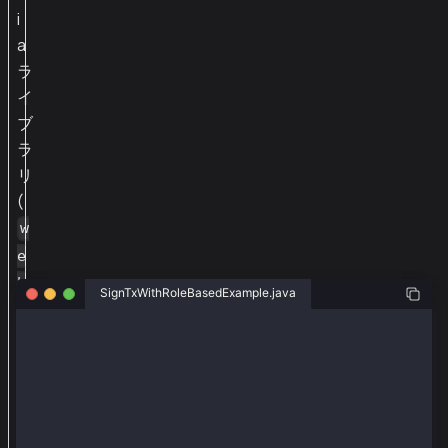
i
a
ラ
イ
ブ
ラ
リ
(
w
e
b
SignTxWithRoleBasedExample.java
3
j
package org.web3j.example.accountKey;
-
import org.web3j.tx.response.PollingTransactionRecei
e
import org.web3j.tx.response.TransactionReceiptProce
import org.web3j.example.keySample;
x
import java.io.IOException;
t