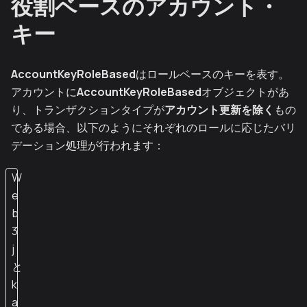
役割ベースのアカウント・
キー
AccountKeyRoleBased
はロールベースのキーを表す。
アカウントに
AccountKeyRoleBased
オブジェクトがあ
り、トランザクションタイプが
アカウント更新を除く
もの
である場合、以下のようにそれぞれのロールに応じたバリ
デーション処理が行われます：
W
e
b
3
j
と
k
a