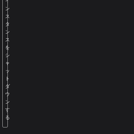
イ
ン
ス
タ
ン
ス
を
シ
ャ
ッ
ト
ダ
ウ
ン
す
る