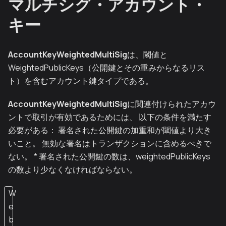
マルチシグ・アカウント・
キー
AccountKeyWeightedMultiSig
は、閾値と
WeightedPublicKeys（公開鍵とその重みからなるリス
ト）を含むアカウント鍵タイプである。
AccountKeyWeightedMultiSig
に関連付けられたアカウ
ントで取引が有効であるためには、 以下の条件を満たす
必要がある： 署名された公開鍵の加重和が閾値より大き
いこと。 無効な署名はトランザクションに含めるべきで
ない。 * 署名された公開鍵の数は、weightedPublicKeys
の数より少なくなければならない。
W
e
b