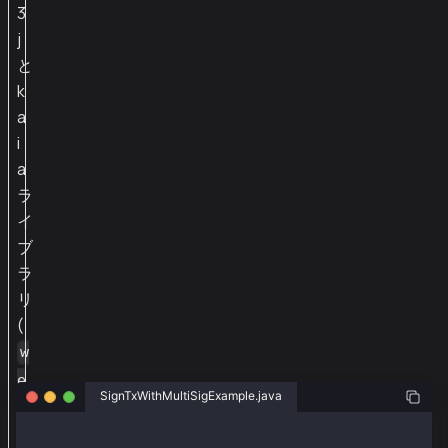
3
j
と
k
a
i
a
ラ
イ
ブ
ラ
リ
(
w
e
SignTxWithMultiSigExample.java
b
3
package org.web3j.example.accountKey;