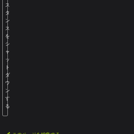
ス
タ
ン
ス
を
シ
ャ
ッ
ト
ダ
ウ
ン
す
る