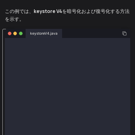
この例では、
keystore V4
を暗号化および復号化する方法
を示す。
W
keystoreV4.java
e
package org.web3j.example.utils;
b
3
import java.io.InputStream;
j
import java.io.BufferedReader;
import java.io.InputStreamReader;
と
import java.nio.charset.StandardCharsets;
k
import java.util.stream.Collectors;
import org.web3j.crypto.KaiaWelletUtils;
a
import org.web3j.crypto.KaiaCredentials;
i
import java.io.IOException;
a
import java.util.List;
import org.web3j.tx.response.PollingTransactionRecei
ラ
import org.web3j.tx.response.TransactionReceiptProce
イ
import org.web3j.example.keySample;
ブ
public class DecryptKeystoreV4Example implements key