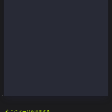
t
e
k
e
y
に
ア
ク
セ
ス
で
き
る
。
このページを編集する