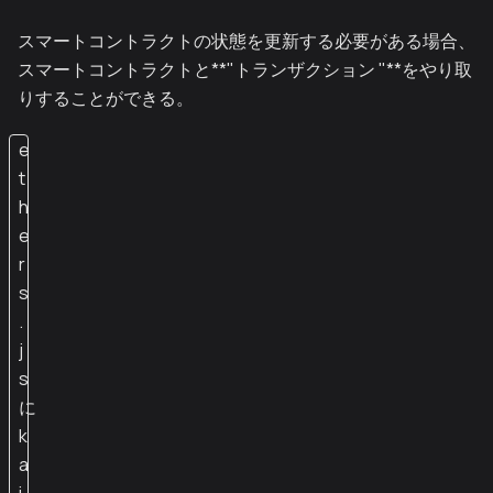
スマートコントラクトの状態を更新する必要がある場合、
スマートコントラクトと**"トランザクション "**をやり取
りすることができる。
e
t
h
e
r
s
.
j
s
に
k
a