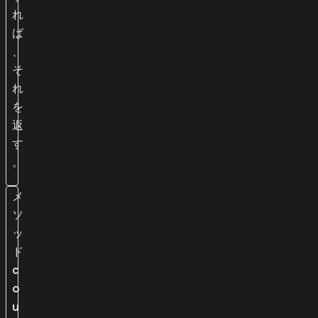
れ
ば
、
そ
れ
を
返
す
。
メ
ソ
ッ
ド
c
o
u