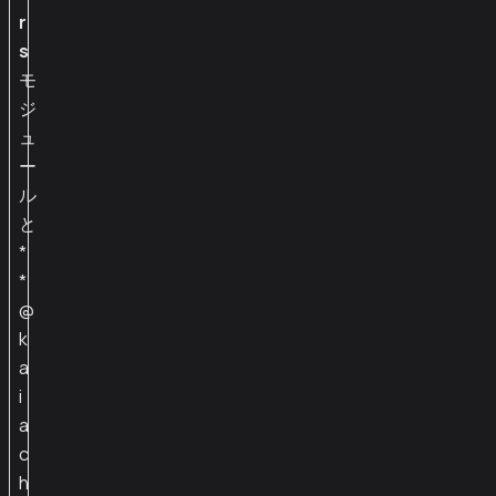
r
s
モ
ジ
ュ
ー
ル
と
*
*
@
k
a
i
a
c
h