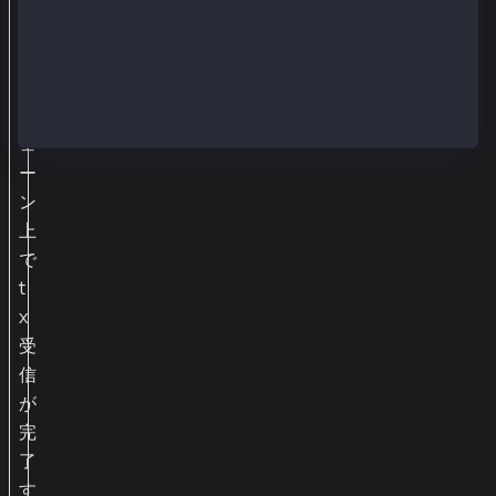
ブ
ロ
ッ
ク
チ
ェ
ー
ン
上
で
t
x
受
信
が
完
了
す