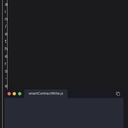
a
i
n
/
e
t
h
e
r
s
-
e
x
smartContractWrite.js
t
const ethers = require("ethers");
*
const { Wallet } = require("@kaiachain/ethers-ext/v6
*
モ
const senderAddr = "0x24e8efd18d65bcb6b3ba15a4698c0b
const senderPriv = "0x4a72b3d09c3d5e28e8652e0111f9c4