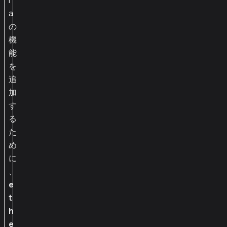
i
a
の
機
能
を
追
加
す
る
た
め
に
、
e
t
h
e