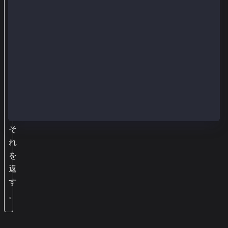
受
信
が
完
了
す
れ
ば
、
そ
れ
を
返
す
。