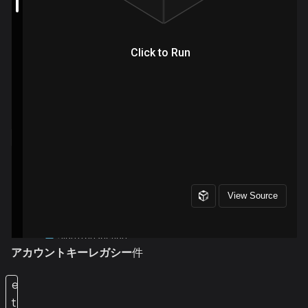
アカウントキーレガシー
件
e
t