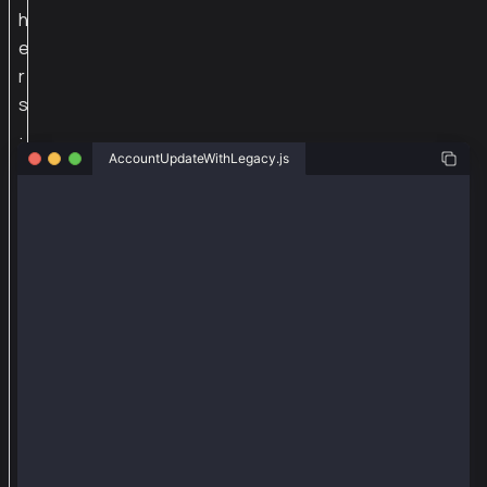
h
e
r
s
.
j
AccountUpdateWithLegacy.js
s
const { ethers } = require("ethers");
に
k
const { Wallet, TxType, AccountKeyType} = require("@
a
// Using legacy AccountKey to execute this example r
i
// But you might want to register a different Accoun
a
const senderAddr = "0xecbf243ac167a3b5097fef758e0788
const senderPriv = "0xc696ccd259792f2ffb87e0012e4a37
の
機
const provider = new ethers.JsonRpcProvider("https:/
const wallet = new Wallet(senderPriv, provider);
能
を
async function main() {
追
  const tx = {