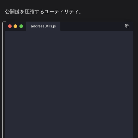
公開鍵を圧縮するユーティリティ。
g
addressUtils.js
e
const { getCompressedPublicKey } = require('@kaiacha
t
C
async function main() {
o
  const publicKeyObject = {
    x: '0xdc9dccbd788c00fa98f7f4082f2f714e799bc0c29d
m
    y: '0xaf06ca34ae8714cf3dae06bacdb78c7c2d4054bd38
p
  }
  console.log(
r
    'pubkey from { x, y } object =',
e
    getCompressedPublicKey(publicKeyObject)
s
  )
s
  const uncompressedPublicKeyString =
e
    '0x04dc9dccbd788c00fa98f7f4082f2f714e799bc0c29d6
d
  console.log(
    'pubkey from uncompressed format =',
P
    getCompressedPublicKey(uncompressedPublicKeyStri