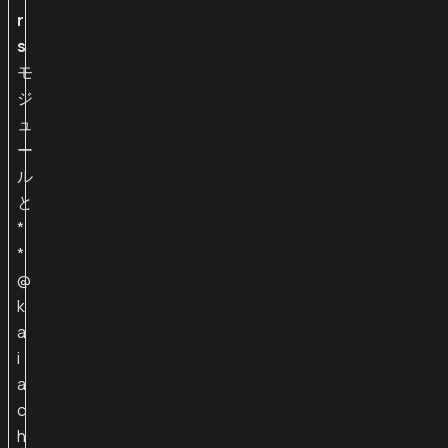
r
s
モ
ジ
ュ
ー
ル
と
*
*
@
k
a
i
a
c
h