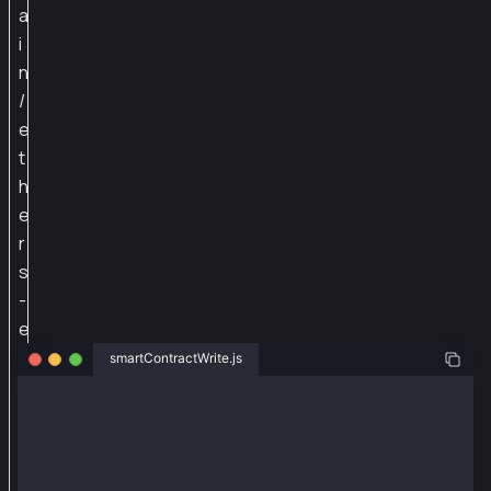
a
i
n
/
e
t
h
e
r
s
-
e
x
smartContractWrite.js
t
const ethers = require("ethers");
*
const { Wallet } = require("@kaiachain/ethers-ext/v5
*
モ
const senderAddr = "0x24e8efd18d65bcb6b3ba15a4698c0b
const senderPriv = "0x4a72b3d09c3d5e28e8652e0111f9c4