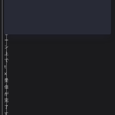
ブ
ロ
ッ
ク
チ
ェ
ー
ン
上
で
t
x
受
信
が
完
了
す