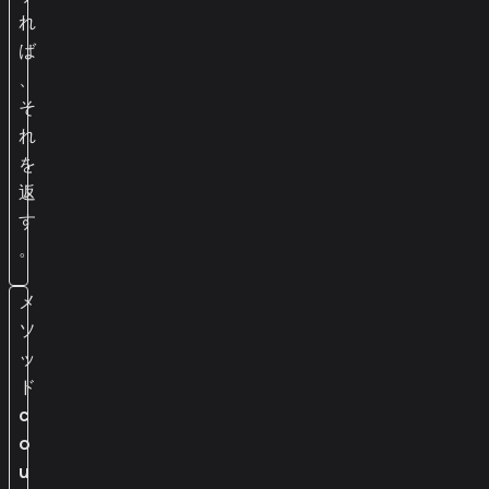
れ
ば
、
そ
れ
を
返
す
。
メ
ソ
ッ
ド
c
o
u