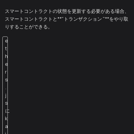
スマートコントラクトの状態を更新する必要がある場合、
スマートコントラクトと**"トランザクション "**をやり取
りすることができる。
e
t
h
e
r
s
.
j
s
に
k
a