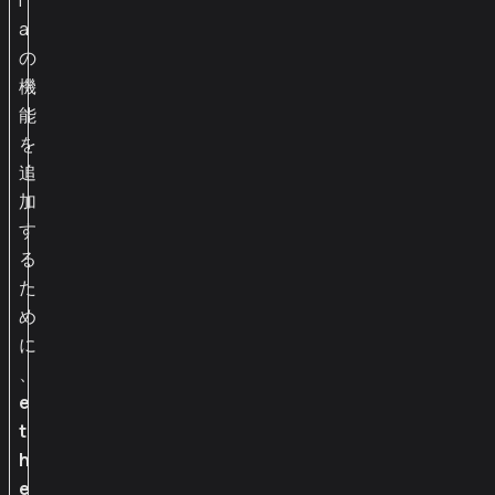
i
a
の
機
能
を
追
加
す
る
た
め
に
、
e
t
h
e