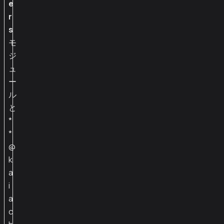
e
r
s
モ
ジ
ュ
ー
ル
と
*
*
@
k
a
i
a
c