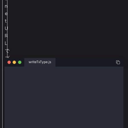
n
e
t
U
R
L
で
プ
writeTxType.js
ロ
バ
const ethers = require("ethers");
イ
const { Wallet, TxType } = require("@kaiachain/ether
ダ
const senderAddr = "0x24e8efd18d65bcb6b3ba15a4698c0b
を
const senderPriv = "0x4a72b3d09c3d5e28e8652e0111f9c4
設
const provider = new ethers.providers.JsonRpcProvide
定
const wallet = new Wallet(senderPriv, provider);
し
/* compiled in remix.ethereum.org (compiler: 0.8.18,
ま