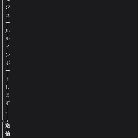
ジ
ュ
ー
ル
を
イ
ン
ポ
ー
ト
し
ま
す
。
送
信