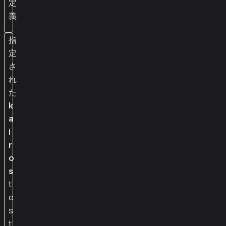
定
義
指
定
さ
れ
た
k
a
i
r
o
s
t
e
s
t