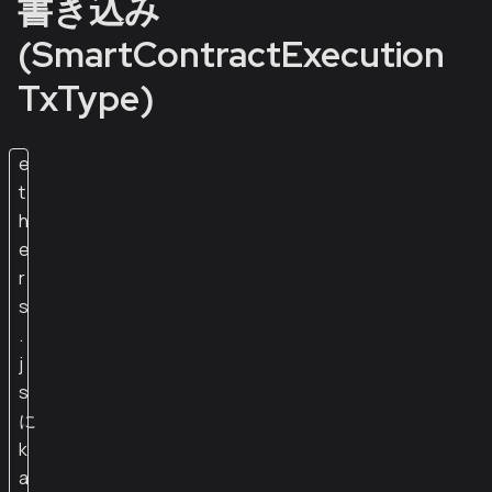
書き込み
(SmartContractExecution
TxType)
e
t
h
e
r
s
.
j
s
に
k
a