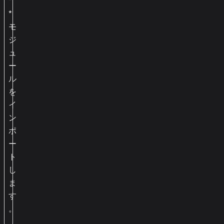
*
*
モ
ジ
ュ
ー
ル
を
イ
ン
ポ
ー
ト
し
ま
す
。