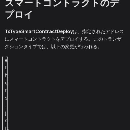
スマートコントラクトのデ
プロイ
TxTypeSmartContractDeploy
は、指定されたアドレス
にスマートコントラクトをデプロイする。 このトランザ
クションタイプでは、以下の変更が行われる。
e
t
h
e
r
s
.
j
s
に