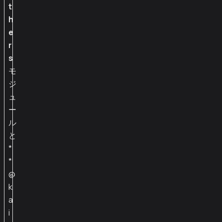
t
h
e
r
s
モ
ジ
ュ
ー
ル
と
*
*
@
k
a
i