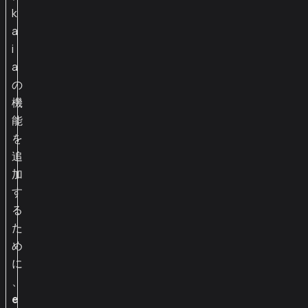
k
a
i
a
の
機
能
を
追
加
す
る
た
め
に
、
e