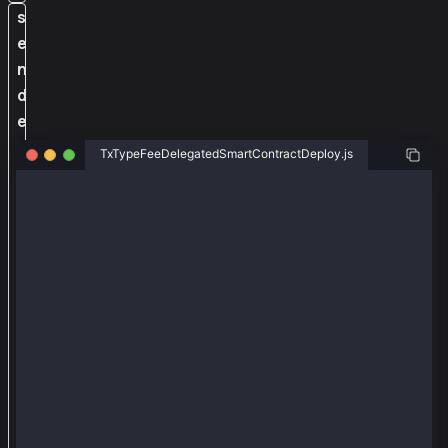
s
e
n
d
e
r
TxTypeFeeDelegatedSmartContractDeploy.js
と
f
const ethers = require("ethers");
e
const { Wallet, TxType } = require("@kaiachain/ether
e
const senderAddr = "0xa2a8854b1802d8cd5de631e690817c
p
const senderPriv = "0x0e4ca6d38096ad99324de0dde10858
a
const feePayerAddr = "0xcb0eb737dfda52756495a5e08a9b
y
const feePayerPriv = "0x9435261ed483b6efa3886d6ad9f
e
const provider = new ethers.providers.JsonRpcProvide
r
const senderWallet = new Wallet(senderPriv, provider
の
const feePayerWallet = new Wallet(feePayerPriv, prov
ア
async function main() {