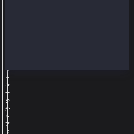
使
っ
て
署
名
さ
れ
た
メ
ッ
セ
ー
ジ
か
ら
ア
ド