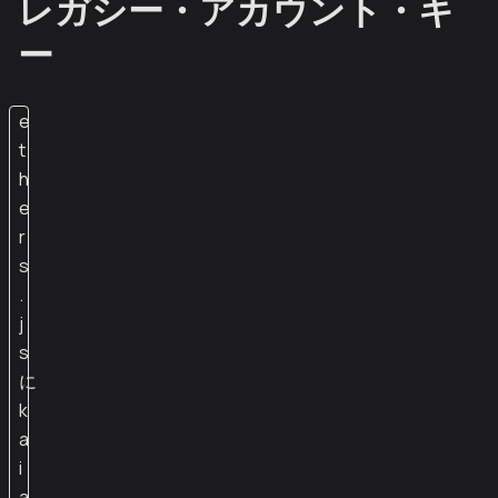
レガシー・アカウント・キ
ー
e
t
h
e
r
s
.
j
s
に
k
a
i
a