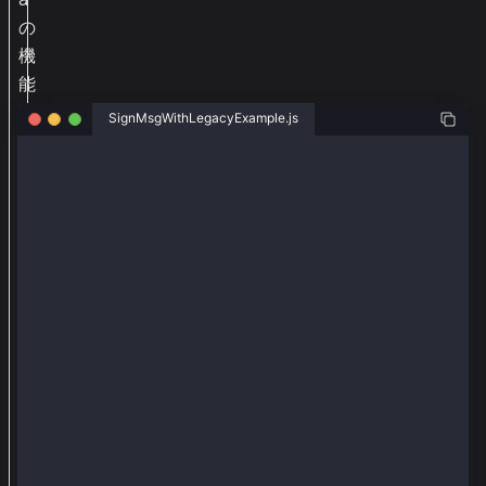
の
機
能
を
SignMsgWithLegacyExample.js
追
加
const { ethers } = require("ethers");
す
const { Wallet } = require("@kaiachain/ethers-ext/v5
る
const senderAddr = "0x24e8efd18d65bcb6b3ba15a4698c0b
た
const senderPriv = "0x4a72b3d09c3d5e28e8652e0111f9c4
め
に
const provider = new ethers.providers.JsonRpcProvide
const wallet = new Wallet(senderPriv, provider);
、
e
async function main() {
t
  const msg = "hello";
  const msghex = ethers.utils.hexlify(ethers.utils.t
h
  const sig = await wallet.signMessage(msg);
e
  console.log({ senderAddr, msg, msghex, sig });
r