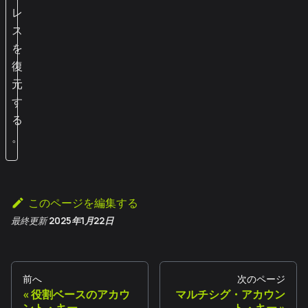
レ
ス
を
復
元
す
る
。
このページを編集する
最終更新
2025年1月22日
前へ
次のページ
役割ベースのアカウ
マルチシグ・アカウン
ント・キー
ト・キー