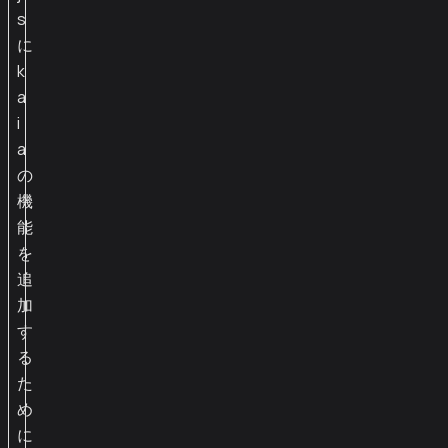
s
に
k
a
i
a
の
機
能
を
追
加
す
る
た
め
に