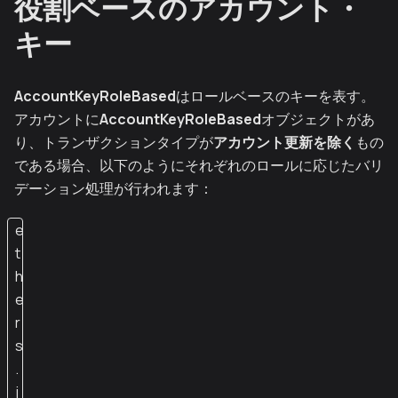
役割ベースのアカウント・
キー
AccountKeyRoleBased
はロールベースのキーを表す。
アカウントに
AccountKeyRoleBased
オブジェクトがあ
り、トランザクションタイプが
アカウント更新を除く
もの
である場合、以下のようにそれぞれのロールに応じたバリ
デーション処理が行われます：
e
t
h
e
r
s
.
j