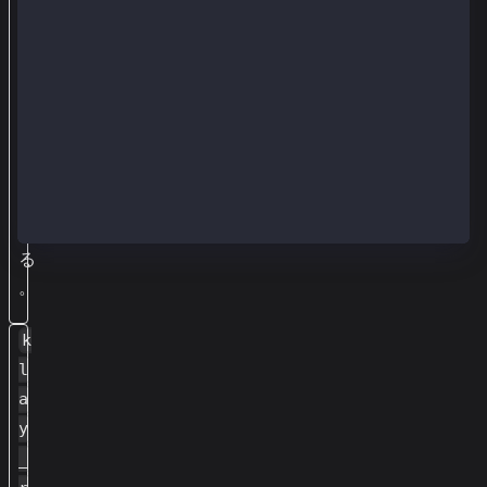
て
、
領
収
書
を
印
刷
す
る
。
k
l
a
y
_