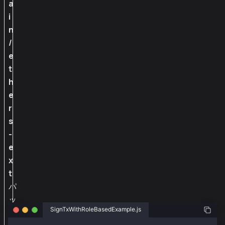
a
i
n
/
e
t
h
e
r
s
-
e
x
t
パ
ッ
SignTxWithRoleBasedExample.js
ケ