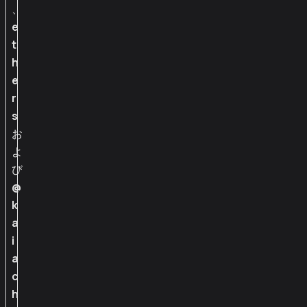
、
e
t
h
e
r
s
お
よ
び
@
k
a
i
a
c
h