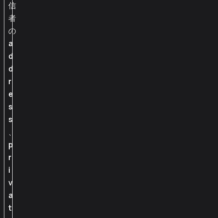
信
者
の
a
d
d
r
e
s
s
、
p
r
i
v
a
t