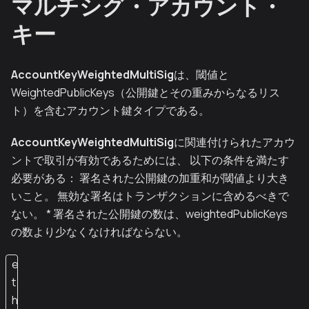
マルチシグ・アカウント・
キー
AccountKeyWeightedMultiSig
は、閾値と
WeightedPublicKeys（公開鍵とその重みからなるリス
ト）を含むアカウント鍵タイプである。
AccountKeyWeightedMultiSig
に関連付けられたアカウ
ントで取引が有効であるためには、 以下の条件を満たす
必要がある： 署名された公開鍵の加重和が閾値より大き
いこと。 無効な署名はトランザクションに含めるべきで
ない。 * 署名された公開鍵の数は、weightedPublicKeys
の数より少なくなければならない。
e
t
h