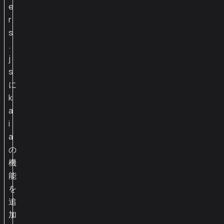
e
r
s
.
j
s
に
k
a
i
a
の
機
能
を
追
加