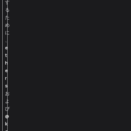
す
る
た
め
に
、
e
t
h
e
r
s
お
よ
び
@
k