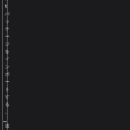
t
パ
ッ
ケ
ー
ジ
を
イ
ン
ポ
ー
ト
す
る
。
送