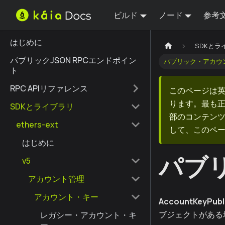
ビルド
ノード
参考
はじめに
SDKとラ
パブリックJSON RPCエンドポイン
パブリック・アカウ
ト
RPC APIリファレンス
このページは
ります。最も
SDKとライブラリ
部のコンテンツ
ethers-ext
して、このペ
はじめに
パブ
v5
アカウント管理
アカウント・キー
AccountKeyPubl
ブジェクトがある
レガシー・アカウント・キ