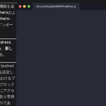
iaの機能を追
AccountUpdateWithPubKey.js
hers
およ
const { ethers } = require("ethers");
thers-
インポー
const { Wallet, TxType, AccountKeyType } = re
// Using senderPriv == senderNewPriv to execu
// But you should use AccountKeyPublic to reg
dress
、
const senderAddr = "0xe15cd70a41dfb05e7214004
y
、
新し
const senderPriv = "0x0e4ca6d38096ad99324de0d
const senderNewPriv = "0x0e4ca6d38096ad99324d
る。
const provider = new ethers.providers.JsonRpc
testnet
const wallet = new Wallet(senderAddr, senderP
を設定し
async function main() {
におけるプ
  const senderNewPub = ethers.utils.computePu
ブロック
  console.log("pub", senderNewPub);
にアクセ
  const tx = {
取り専用
    type: TxType.AccountUpdate,
のであ
    from: senderAddr,