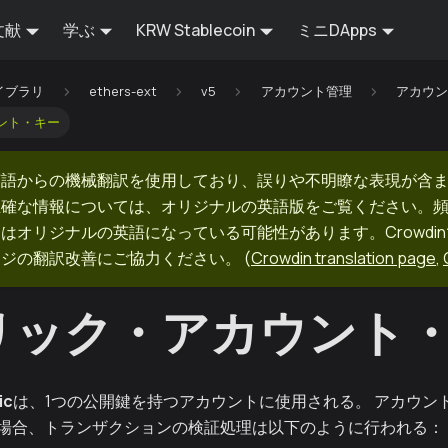
文献
学ぶ
KRW Stablecoin
ミニDApps
イブラリ
ethers-ext
v5
アカウント管理
アカウ
ント・キー
英語からの機械翻訳を使用しており、誤りや不明瞭な表現が含
正確な情報については、オリジナルの英語版をご覧ください。
はオリジナルの英語になっている可能性があります。Crowdi
ージの翻訳改善にご協力ください。
(
Crowdin translation page
,
リック・アカウント
ic
は、1つの公開鍵を持つアカウントに使用される。 アカウントにAcc
場合、トランザクションの検証処理は以下のように行われる：