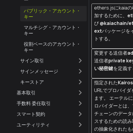
ー
ethers.jsにka
パブリック・アカウント・
加するために、
et
キー
び
@kaiachain/e
マルチシグ・アカウント・
ext
パッケージを
キー
トする。
役割ベースのアカウント・
キー
変更する送信者
ad
サイン取引
送信者
private ke
い秘密鍵
を定義す
サインメッセージ
キーストア
指定された
Kairos
URLでプロバイダ
基本取引
ます。 エーテル
手数料 委任取引
ロバイダーとは、
チェーンのデータ
スマート契約
スするための読み
ユーティリティ
の抽象化されたも