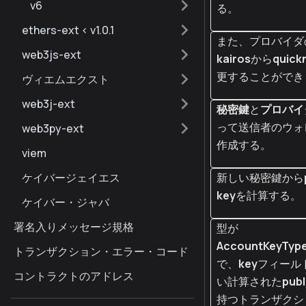
v6
る。
ethers-ext < v1.0.1
また、プロバイダの
web3js-ext
kairos
から
quick
更することができ
ヴィエムエクスト
web3j-ext
秘密鍵
と
プロバイ
って送信者のウォ
web3py-ext
作成する。
viem
ケイバージェイエス
新しい秘密鍵から
key
を計算する。
ケイバー・ジャバ
署名入りメッセージ規格
型が
AccountKeyType
トランザクション・エラー・コード
で、
key
フィール
コントラクトのアドレス
い計算された
publ
持つトランザクシ