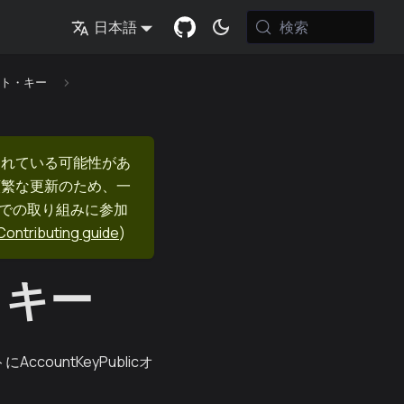
検索
日本語
ント・キー
まれている可能性があ
頻繁な更新のため、一
nでの取り組みに参加
Contributing guide
)
・キー
ountKeyPublicオ