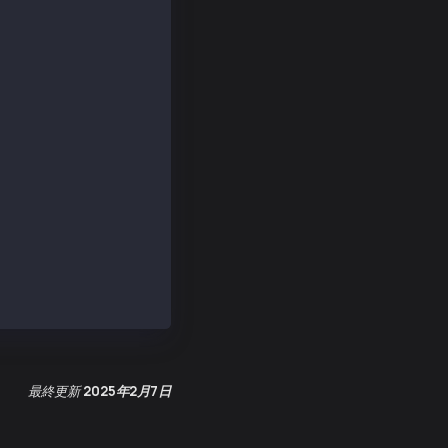
Number: true },
00000000000000000000000000000000000000000000000000000000
48c0bb15f1a7af2f2969b133236ff7a14ea',
14f351b81d1fc470b64aef28bf95d3ea92f2dc4f7',
456', _isBigNumber: true },
21dba00', _isBigNumber: true },
最終更新
2025年2月7日