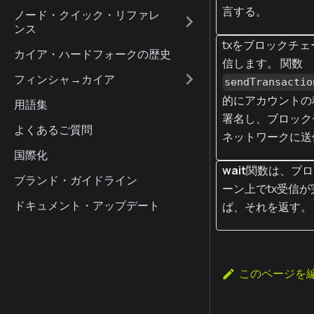
言する。
ノード・クイック・リファレ
ンス
txをブロックチ
カイア・ハードフォークの歴史
信します。 関数
フィンシャ→カイア
sendTransactio
的にアカウントの
用語集
署名し、ブロック
よくあるご質問
ネットワークに送
国際化
wait
関数は、ブロ
ブランド・ガイドライン
ーン上でtx受信
ドキュメント・アップデート
ば、それを返す。
このページを