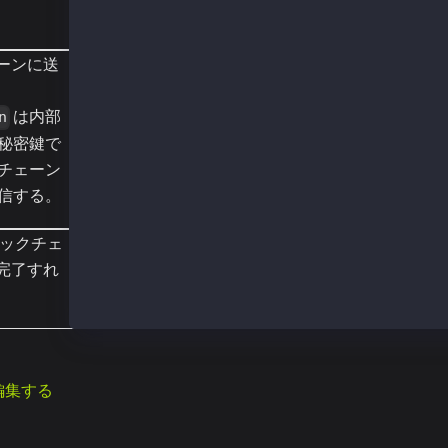
  contractAddress: null,
  transactionIndex: 1,
  gasUsed: BigNumber { _hex: '0xa028', _isBig
ェーンに送
  logsBloom: '0x00000000000000000000000000000
  blockHash: '0xb385b18c2e96c36e7fbbeb121cf2a
は内部
  transactionHash: '0x33a634875a49d8915bc6fde
n
  logs: [],
秘密鍵で
  blockNumber: 152203491,
チェーン
  confirmations: 2,
  cumulativeGasUsed: BigNumber { _hex: '0x02e
信する。
  effectiveGasPrice: BigNumber { _hex: '0x05d
  status: 1,
ックチェ
  type: 0,
  byzantium: true
が完了すれ
}
編集する