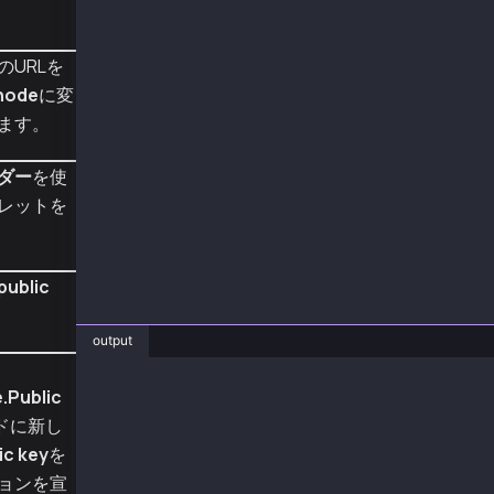
    key: {
      type: AccountKeyType.Public,
      key: senderNewPub,
URLを
    }
  };
node
に変
ます。
  const sentTx = await wallet.sendTransaction
  console.log("sentTx", sentTx.hash);
ダー
を使
  const receipt = await sentTx.wait();
レットを
  console.log("receipt", receipt);
}
main().catch(console.error);
public
output
❯ js AccountUpdateWithPubKey.js
.Public
pub 0x03dc9dccbd788c00fa98f7f4082f2f714e799bc
ドに新し
sentTx 0x33a634875a49d8915bc6fde14f351b81d1fc
ic key
を
receipt {
  to: '0xe15Cd70A41dfb05e7214004d7D054801b2a2
ョンを宣
  from: '0xe15Cd70A41dfb05e7214004d7D054801b2