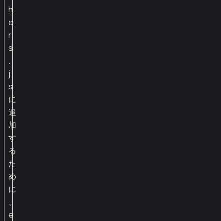
h
e
r
s
.
j
s
に
追
加
す
る
た
め
に
、
e