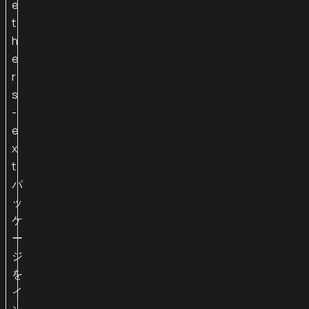
e
t
h
e
r
s
-
e
x
t
パ
ッ
ケ
ー
ジ
を
イ