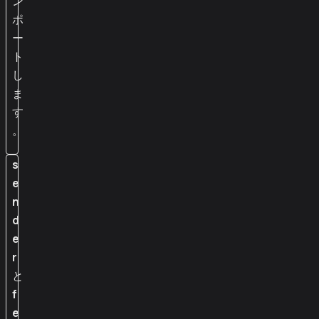
ン
ポ
ー
ト
し
ま
す
。
s
e
n
d
e
r
と
f
e