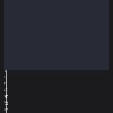
者
の
署
名
に
F
e
e
P
a
y
e
r
の
秘
密
鍵