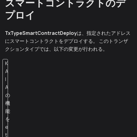
スマートコントラクトのデ
プロイ
TxTypeSmartContractDeploy
は、指定されたアドレス
にスマートコントラクトをデプロイする。 このトランザ
クションタイプでは、以下の変更が行われる。
K
A
I
A
の
機
能
を
e
t