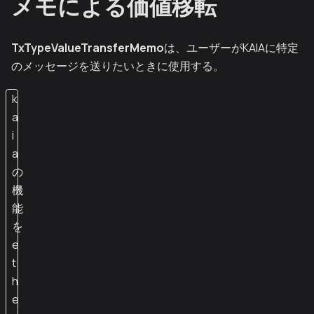
メモによる価値移転
TxTypeValueTransferMemo
は、ユーザーがKAIAに特定
のメッセージを送りたいときに使用する。
k
a
i
a
の
機
能
を
e
t
h
e