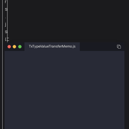
r
s
.
j
s
に
追
TxTypeValueTransferMemo.js
加
const ethers = require("ethers");
す
const { Wallet, TxType, parseKlay } = require("@kaia
る
const recieverAddr = "0xc40b6909eb7085590e1c26cb3bec
た
const senderAddr = "0xa2a8854b1802d8cd5de631e690817c
め
const senderPriv = "0x0e4ca6d38096ad99324de0dde10858
に
const provider = new ethers.providers.JsonRpcProvide
、
const wallet = new Wallet(senderPriv, provider);
e
t
async function main() {
  const tx = {
h
    type: TxType.ValueTransferMemo,
e