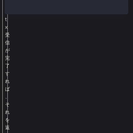
上
で
t
x
受
信
が
完
了
す
れ
ば
、
そ
れ
を
返