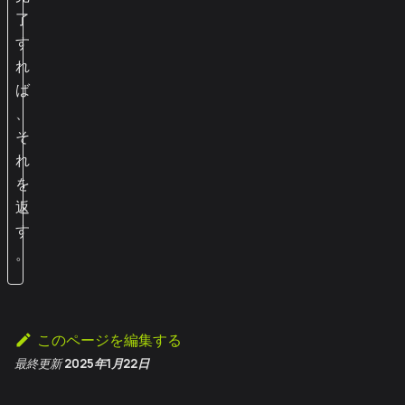
了
す
れ
ば
、
そ
れ
を
返
す
。
このページを編集する
最終更新
2025年1月22日