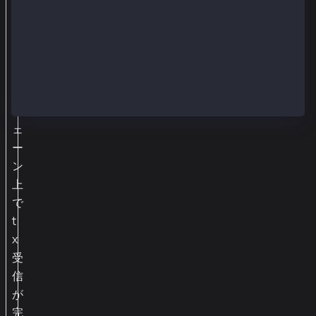
は
、
ブ
ロ
ッ
ク
チ
ェ
ー
ン
上
で
t
x
受
信
が
完