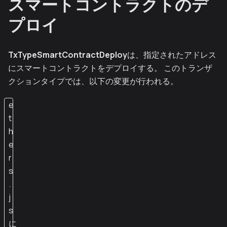
スマートコントラクトのデ
プロイ
TxTypeSmartContractDeploy
は、指定されたアドレス
にスマートコントラクトをデプロイする。 このトランザ
クションタイプでは、以下の変更が行われる。
e
t
h
e
r
s
.
j
s
に