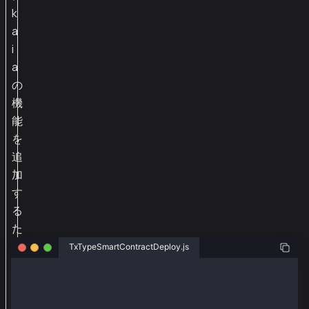
k
a
i
a
の
機
能
を
追
加
す
る
た
め
TxTypeSmartContractDeploy.js
に
const ethers = require("ethers");
、
const { Wallet, TxType } = require("@kaiachain/ether
e