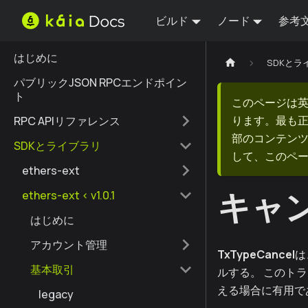
ビルド
ノード
参考
はじめに
SDKとラ
パブリックJSON RPCエンドポイン
ト
このページは
ります。最も
RPC APIリファレンス
部のコンテンツ
SDKとライブラリ
して、このペ
ethers-ext
キャ
ethers-ext < v1.0.1
はじめに
アカウント管理
TxTypeCancel
は
基本取引
ルする。 このト
える場合に有用で
legacy