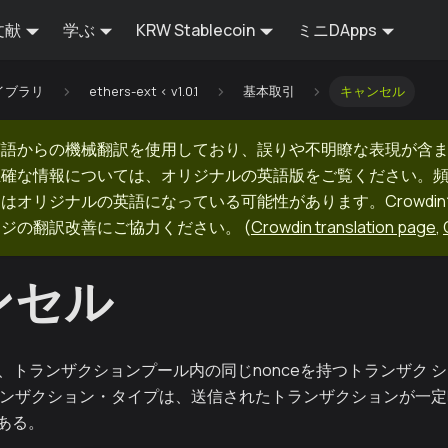
文献
学ぶ
KRW Stablecoin
ミニDApps
イブラリ
ethers-ext < v1.0.1
基本取引
キャンセル
英語からの機械翻訳を使用しており、誤りや不明瞭な表現が含
正確な情報については、オリジナルの英語版をご覧ください。
はオリジナルの英語になっている可能性があります。Crowdi
ージの翻訳改善にご協力ください。
(
Crowdin translation page
,
ンセル
、トランザクションプール内の同じnonceを持つトランザク 
ランザクション・タイプは、送信されたトランザクションが一
ある。