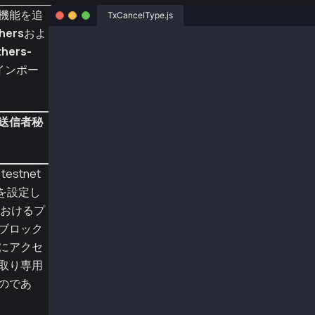
iaの機能を追
TxCancelType.js
hers
およ
const ethers = require("ethers");
thers-
const { Wallet, TxType } = require("@kaiachai
インポー
const senderAddr = "0xa2a8854b1802d8cd5de631e
const senderPriv = "0x0e4ca6d38096ad99324de0d
送信者秘
const provider = new ethers.providers.JsonRpc
const wallet = new Wallet(senderPriv, provide
async function main() {
testnet
  const tx = {
を設定し
    type: TxType.Cancel,
    from: senderAddr,
におけるプ
  };
ブロック
にアクセ
  const sentTx = await wallet.sendTransaction
  console.log("sentTx", sentTx.hash);
取り専用
のであ
  const receipt = await sentTx.wait();
  console.log("receipt", receipt);
}