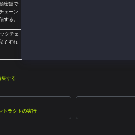
  cumulativeGasUsed: BigNumber { _hex: '0x032
秘密鍵で
  effectiveGasPrice: BigNumber { _hex: '0x05d
チェーン
  status: 1,
信する。
  type: 0,
  byzantium: true
}
ックチェ
が完了すれ
編集する
ントラクトの実行