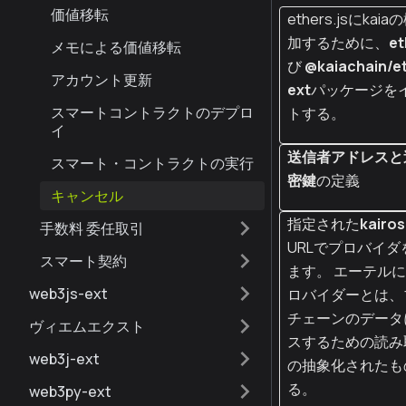
価値移転
ethers.jsにka
加するために、
et
メモによる価値移転
び
@kaiachain/e
アカウント更新
ext
パッケージを
スマートコントラクトのデプロ
トする。
イ
送信者アドレスと
スマート・コントラクトの実行
密鍵
の定義
キャンセル
指定された
kairos
手数料 委任取引
URLでプロバイダ
スマート契約
ます。 エーテル
web3js-ext
ロバイダーとは、
チェーンのデータ
ヴィエムエクスト
スするための読み
web3j-ext
の抽象化されたも
る。
web3py-ext