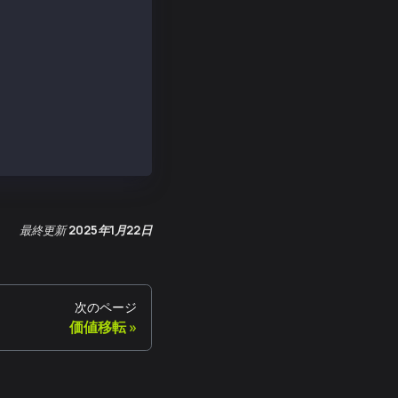
40d', _isBigNumber: true },
21dba00', _isBigNumber: true },
最終更新
2025年1月22日
次のページ
価値移転