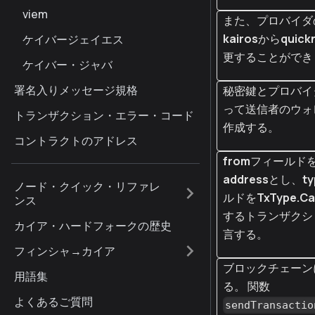
viem
また、プロバイダの
kairos
から
quick
ケイバージェイエス
更することができ
ケイバー・ジャバ
署名入りメッセージ規格
秘密鍵とプロバイ
って送信者のウォ
トランザクション・エラー・コード
作成する。
コントラクトのアドレス
from
フィールド
address
とし、
ty
ノード・クイック・リファレ
ルドを
TxType.Ca
ンス
するトランザクシ
カイア・ハードフォークの歴史
言する。
フィンシャ→カイア
ブロックチェーン
用語集
る。 関数
よくあるご質問
sendTransactio