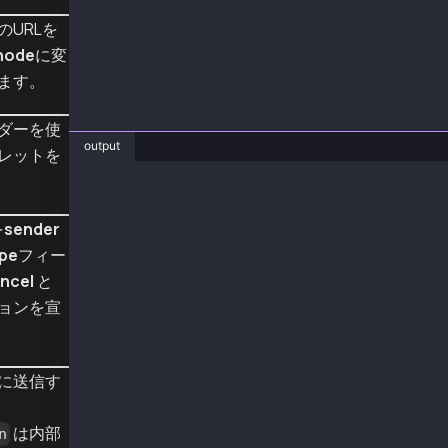
URLを
main();
node
に変
ます。
ダーを使
output
レットを
❯ node TxCancelType.js
sentTx 0xf03972d188605e7311885cafeaabda6dd67b
を
sender
receipt {
  to: '0xA2a8854b1802D8Cd5De631E690817c253d6a
pe
フィー
  from: '0xA2a8854b1802D8Cd5De631E690817c253d
ncel
と
  contractAddress: null,
  transactionIndex: 1,
ョンを宣
  gasUsed: BigNumber { _hex: '0x5208', _isBig
  logsBloom: '0x00000000000000000000000000000
  blockHash: '0xd3a04d1d6629bb49f1b778e779f20
に送信す
  transactionHash: '0xf03972d188605e7311885ca
  logs: [],
  blockNumber: 148720874,
は内部
n
  confirmations: 2,