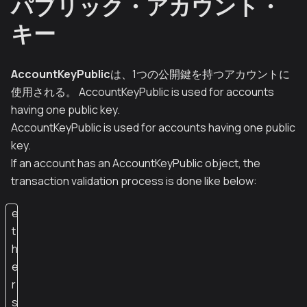
パブリック・アカウント・
キー
AccountKeyPublic
は、1つの公開鍵を持つアカウントに
使用される。 AccountKeyPublic is used for accounts
having one public key.
AccountKeyPublic is used for accounts having one public
key.
If an account has an AccountKeyPublic object, the
transaction validation process is done like below:
e
t
h
e
r
s