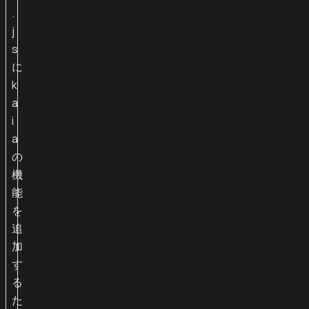
.
j
s
に
k
a
i
a
の
機
能
を
追
加
す
る
た