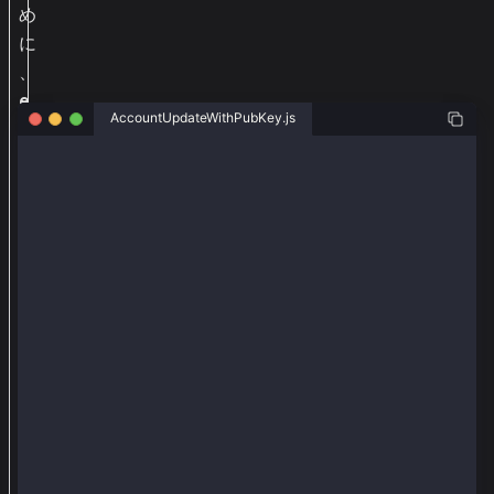
め
に
、
e
AccountUpdateWithPubKey.js
t
h
const { ethers } = require("ethers");
e
const { Wallet, TxType, AccountKeyType } = require("
r
s
// Using senderPriv == senderNewPriv to execute this
お
// But you should use AccountKeyPublic to register a
const senderAddr = "0xe15cd70a41dfb05e7214004d7d0548
よ
const senderPriv = "0x0e4ca6d38096ad99324de0dde10858
び
const senderNewPriv = "0x0e4ca6d38096ad99324de0dde10
@
const provider = new ethers.providers.JsonRpcProvide
k
const wallet = new Wallet(senderAddr, senderPriv, pr
a
async function main() {
i
  const senderNewPub = ethers.utils.computePublicKey
a
  console.log("pub", senderNewPub);