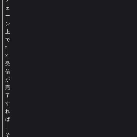
ェ
ー
ン
上
で
t
x
受
信
が
完
了
す
れ
ば
、
そ