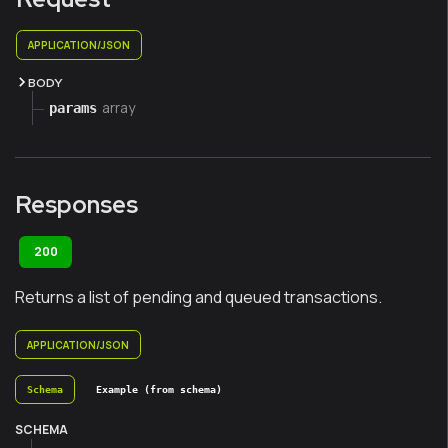
APPLICATION/JSON
BODY
array
params
Responses
200
Returns a list of pending and queued transactions.
APPLICATION/JSON
Schema
Example (from schema)
SCHEMA