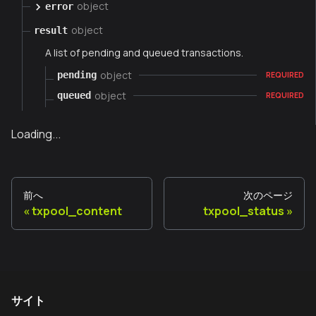
object
error
object
result
A list of pending and queued transactions.
object
pending
REQUIRED
object
queued
REQUIRED
Loading...
前へ
次のページ
txpool_content
txpool_status
サイト