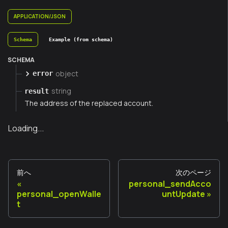
APPLICATION/JSON
Schema
Example (from schema)
SCHEMA
object
error
string
result
The address of the replaced account.
Loading...
前へ
次のページ
personal_sendAcco
personal_openWalle
untUpdate
t