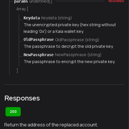
undefined[]
params
REQUIRED
Array [
Keydata (string)
Keydata
The unencrypted private key (hex string without
leading '0x') or a Kaia wallet key.
OldPassphrase (string)
OldPassphrase
The passphrase to decrypt the old private key.
NewPassphrase (string)
NewPassphrase
The passphrase to encrypt the new private key.
]
Responses
200
Return the address of the replaced account.