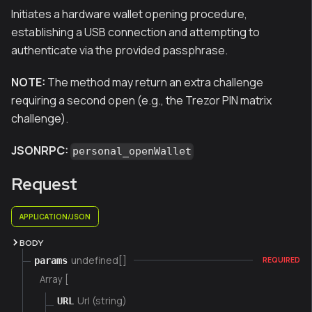
Initiates a hardware wallet opening procedure,
establishing a USB connection and attempting to
authenticate via the provided passphrase.
NOTE:
The method may return an extra challenge
requiring a second open (e.g., the Trezor PIN matrix
challenge).
JSONRPC:
personal_openWallet
Request
APPLICATION/JSON
BODY
undefined[]
params
REQUIRED
Array [
Url (string)
URL