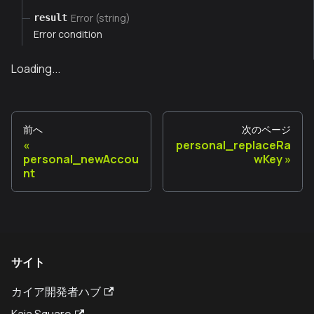
Error (string)
result
Error condition
Loading...
前へ
次のページ
personal_replaceRa
personal_newAccou
wKey
nt
サイト
カイア開発者ハブ