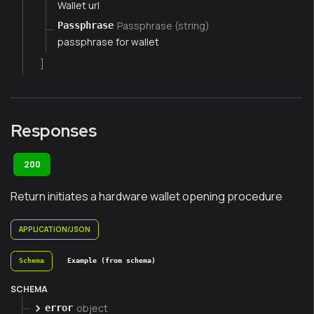
Wallet url
Passphrase (string)
Passphrase
passphrase for wallet
]
Responses
200
Return initiates a hardware wallet opening procedure
APPLICATION/JSON
Schema
Example (from schema)
SCHEMA
object
error