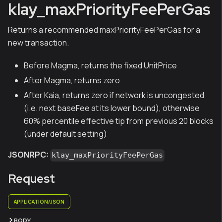
klay_maxPriorityFeePerGas
Returns a recommended maxPriorityFeePerGas for a
new transaction.
Before Magma, returns the fixed UnitPrice
After Magma, returns zero
After Kaia, returns zero if network is uncongested
(i.e. next baseFee at its lower bound), otherwise
60% percentile effective tip from previous 20 blocks
(under default setting)
JSONRPC:
klay_maxPriorityFeePerGas
Request
APPLICATION/JSON
BODY