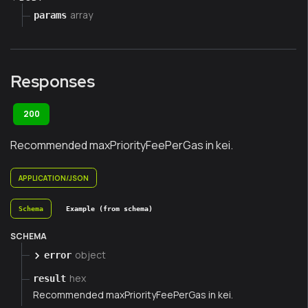
array
params
Responses
200
Recommended maxPriorityFeePerGas in kei.
APPLICATION/JSON
Schema
Example (from schema)
SCHEMA
object
error
hex
result
Recommended maxPriorityFeePerGas in kei.