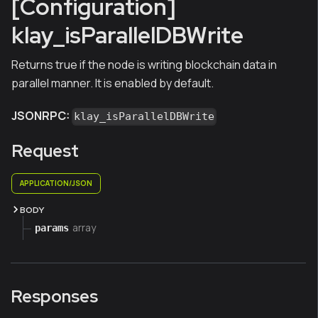
[Configuration]
klay_isParallelDBWrite
Returns true if the node is writing blockchain data in
parallel manner. It is enabled by default.
JSONRPC:
klay_isParallelDBWrite
Request
APPLICATION/JSON
BODY
array
params
Responses