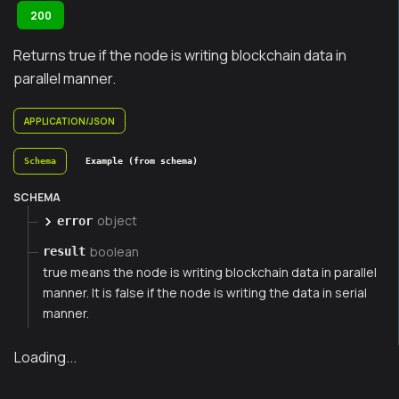
200
Returns true if the node is writing blockchain data in
parallel manner.
APPLICATION/JSON
Schema
Example (from schema)
SCHEMA
object
error
boolean
result
true means the node is writing blockchain data in parallel
manner. It is false if the node is writing the data in serial
manner.
Loading...