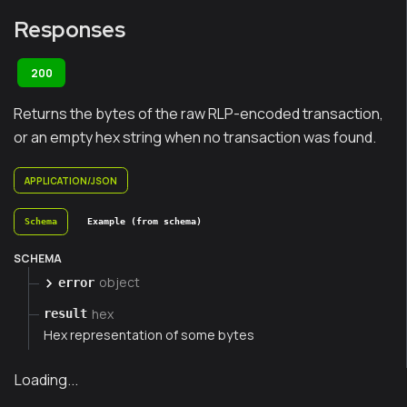
Responses
200
Returns the bytes of the raw RLP-encoded transaction,
or an empty hex string when no transaction was found.
APPLICATION/JSON
Schema
Example (from schema)
SCHEMA
object
error
hex
result
Hex representation of some bytes
Loading...