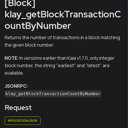
[Block]
klay_getBlockTransactionC
ountByNumber
Returns the number of transactions in a block matching
the given block number.
NOTE:
In versions earlier than Kaia v1.7.0, only integer
block number, the string "earliest" and "latest" are
available.
JSONRPC:
klay_getBlockTransactionCountByNumber
Request
APPLICATION/JSON