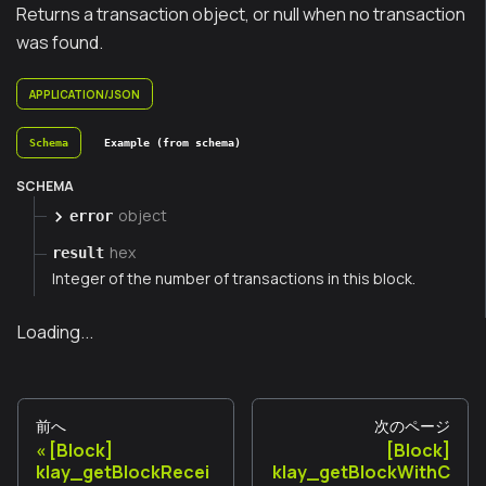
Returns a transaction object, or null when no transaction
was found.
APPLICATION/JSON
Schema
Example (from schema)
SCHEMA
object
error
hex
result
Integer of the number of transactions in this block.
Loading...
前へ
次のページ
[Block]
[Block]
klay_getBlockRecei
klay_getBlockWithC