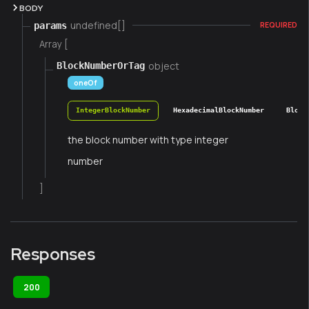
BODY
undefined[]
params
REQUIRED
Array [
object
BlockNumberOrTag
oneOf
IntegerBlockNumber
HexadecimalBlockNumber
Block
the block number with type integer
number
]
Responses
200