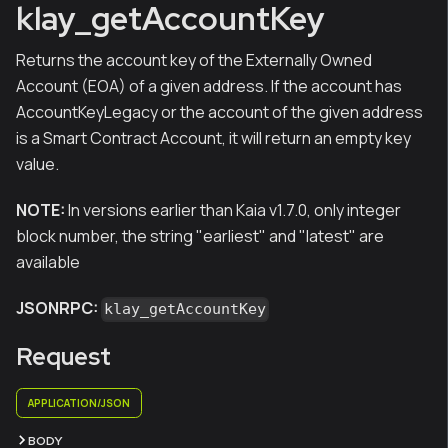
klay_getAccountKey
Returns the account key of the Externally Owned
Account (EOA) of a given address. If the account has
AccountKeyLegacy or the account of the given address
is a Smart Contract Account, it will return an empty key
value.
NOTE:
In versions earlier than Kaia v1.7.0, only integer
block number, the string "earliest" and "latest" are
available
JSONRPC:
klay_getAccountKey
Request
APPLICATION/JSON
BODY