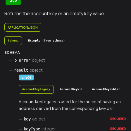
200
Returns the account key or an empty key value.
APPLICATION/JSON
Schema
Example (from schema)
SCHEMA
object
error
object
result
oneOf
AccountKeyLegacy
AccountKeyNil
AccountKeyPublic
AccountKeyLegacy is used for the account having an
address derived from the corresponding key pair
object
key
REQUIRED
integer
keyType
REQUIRED