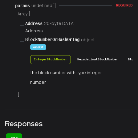
undefined[]
params
REQUIRED
Array [
20-byte DATA
Address
Address
object
BlockNumberOrHashOrTag
oneOf
IntegerBlockNumber
HexadecimalBlockNumber
Block
the block number with type integer
number
]
Responses