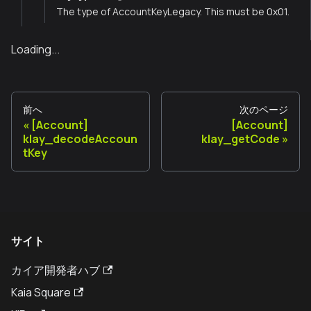
The type of AccountKeyLegacy. This must be 0x01.
Loading...
前へ
次のページ
[Account]
[Account]
klay_decodeAccoun
klay_getCode
tKey
サイト
カイア開発者ハブ
Kaia Square