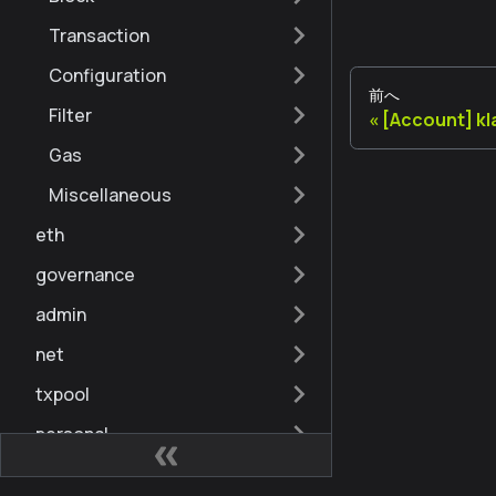
Transaction
Configuration
前へ
Filter
[Account] k
Gas
Miscellaneous
eth
governance
admin
net
txpool
personal
debug