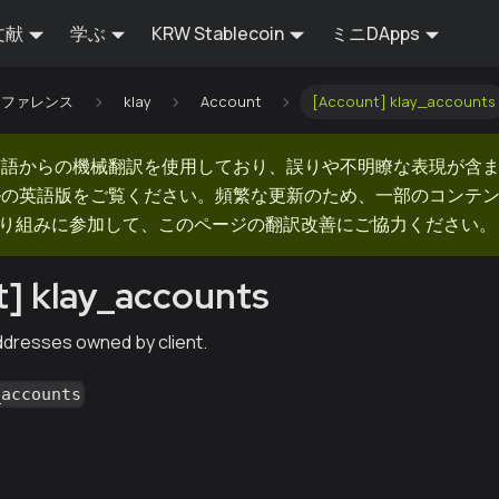
文献
学ぶ
KRW Stablecoin
ミニDApps
Iリファレンス
klay
Account
[Account] klay_accounts
英語からの機械翻訳を使用しており、誤りや不明瞭な表現が含
ルの英語版をご覧ください。頻繁な更新のため、一部のコンテ
での取り組みに参加して、このページの翻訳改善にご協力ください。
] klay_accounts
addresses owned by client.
_accounts