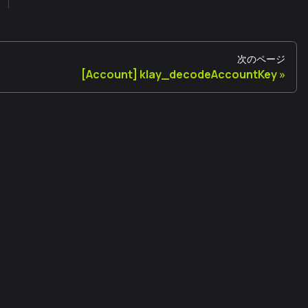
次のページ
[Account] klay_decodeAccountKey