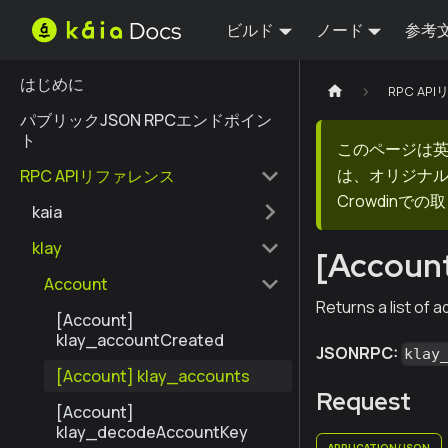
ビルド
ノード
参考
はじめに
RPC AP
パブリックJSON RPCエンドポイン
ト
このページは
は、オリジナ
RPC APIリファレンス
Crowdin
kaia
klay
[Account
Account
Returns a list of 
[Account]
klay_accountCreated
JSONRPC:
klay
[Account] klay_accounts
Request
[Account]
klay_decodeAccountKey
APPLICATION/JSON