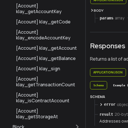
[Account]
klay_getAccountKey
BODY
array
params
[Account] klay_getCode
[Account]
klay_encodeAccountKey
Responses
[Account] klay_getAccount
[Account] klay_getBalance
Returns a list of 
[Account] klay_sign
APPLICATION/JSON
[Account]
klay_getTransactionCount
Schema
Example 
[Account]
SCHEMA
klay_isContractAccount
objec
error
[Account]
20-byt
result
klay_getStorageAt
Addresses own
Block