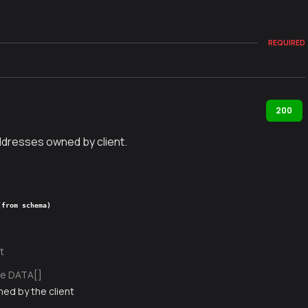
REQUIRED
200
addresses owned by client.
(from schema)
t
e DATA[]
ed by the client