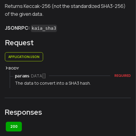
Returns Keccak-256 (not the standardized SHA3-256)
of the given data.
JSONRPC:
kaia_sha3
Request
APPLICATION/JSON
BODY
DATA[]
params
REQUIRED
The data to convert into a SHA3 hash.
Responses
200