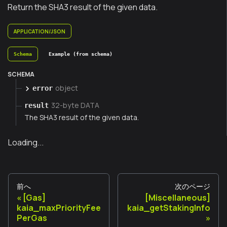
Return the SHA3 result of the given data.
APPLICATION/JSON
Schema
Example (from schema)
SCHEMA
object
error
32-byte DATA
result
The SHA3 result of the given data.
Loading...
前へ
次のページ
[Gas]
[Miscellaneous]
kaia_maxPriorityFee
kaia_getStakingInfo
PerGas