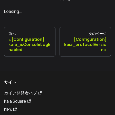
Loading...
前へ
次のページ
[Configuration]
[Configuration]
kaia_isConsoleLogE
kaia_protocolVersio
nabled
n
サイト
カイア開発者ハブ
Kaia Square
KIPs