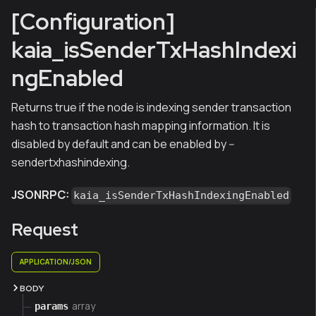
[Configuration]
kaia_isSenderTxHashIndexi
ngEnabled
Returns true if the node is indexing sender transaction
hash to transaction hash mapping information. It is
disabled by default and can be enabled by --
sendertxhashindexing.
JSONRPC:
kaia_isSenderTxHashIndexingEnabled
Request
APPLICATION/JSON
BODY
array
params