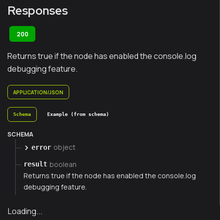
Responses
200
Returns true if the node has enabled the console.log
debugging feature.
APPLICATION/JSON
Schema
Example (from schema)
SCHEMA
object
error
boolean
result
Returns true if the node has enabled the console.log
debugging feature.
Loading...