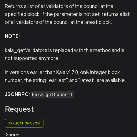
Returns a list of all validators of the council at the
specified block. If the parameter is not set, returns a list
of all validators of the council at the latest block.
NOTE:
kaia_getValidators is replaced with this method and is
not supported anymore.
In versions earlier than Kaia v1.7.0, only integer block
number, the string "earliest" and "latest" are available.
JSONRPC:
kaia_getCouncil
Request
APPLICATION/JSON
BODY