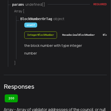
undefined[]
params
REQUIRED
Array [
object
BlockNumberOrTag
oneOf
IntegerBlockNumber
HexadecimalBlockNumber
Block
the block number with type integer
number
]
Responses
200
Array - Array of validator addresses of the council, or null