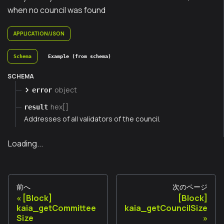
when no council was found
APPLICATION/JSON
Schema
Example (from schema)
SCHEMA
object
error
hex[]
result
Addresses of all validators of the council.
Loading...
前へ
次のページ
[Block]
[Block]
kaia_getCommittee
kaia_getCouncilSize
Size