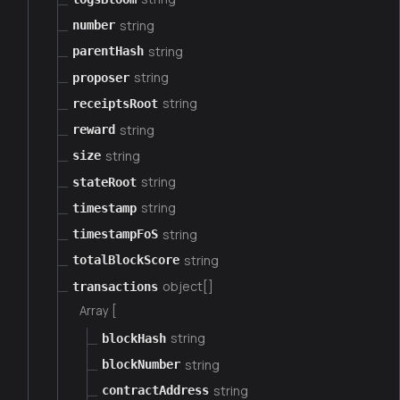
string
number
string
parentHash
string
proposer
string
receiptsRoot
string
reward
string
size
string
stateRoot
string
timestamp
string
timestampFoS
string
totalBlockScore
object[]
transactions
Array [
string
blockHash
string
blockNumber
string
contractAddress