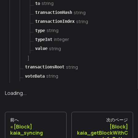
string
to
string
transactionHash
string
transactionIndex
string
type
integer
typeInt
string
value
]
string
transactionsRoot
string
voteData
Loading...
前へ
次のページ
[Block]
[Block]
kaia_syncing
kaia_getBlockWithC