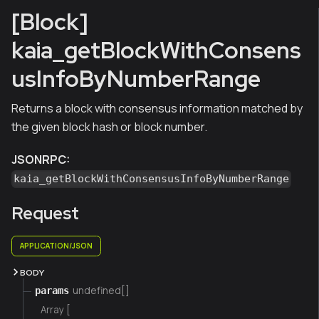
[Block]
kaia_getBlockWithConsens
usInfoByNumberRange
Returns a block with consensus information matched by
the given block hash or block number.
JSONRPC:
kaia_getBlockWithConsensusInfoByNumberRange
Request
APPLICATION/JSON
BODY
undefined[]
params
Array [