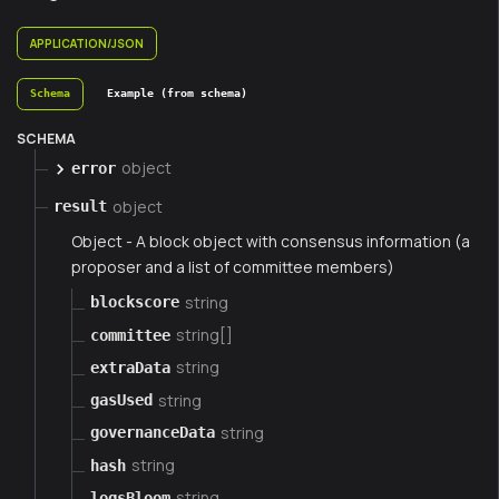
APPLICATION/JSON
Schema
Example (from schema)
SCHEMA
object
error
object
result
Object - A block object with consensus information (a
proposer and a list of committee members)
string
blockscore
string[]
committee
string
extraData
string
gasUsed
string
governanceData
string
hash
string
logsBloom