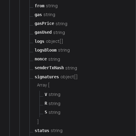
string
from
string
gas
string
gasPrice
string
gasUsed
object[]
logs
string
logsBloom
string
nonce
string
senderTxHash
object[]
signatures
Array [
string
V
string
R
string
S
]
string
status