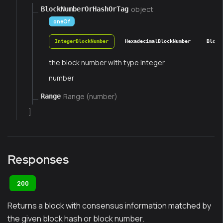
object
BlockNumberOrHashOrTag
oneOf
IntegerBlockNumber
HexadecimalBlockNumber
Block
the block number with type integer
number
Range (number)
Range
]
Responses
200
Returns a block with consensus information matched by
the given block hash or block number.