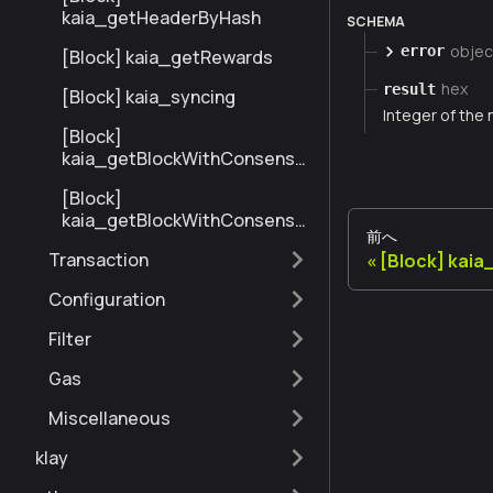
kaia_getHeaderByHash
SCHEMA
objec
error
[Block] kaia_getRewards
hex
result
[Block] kaia_syncing
Integer of the 
[Block]
kaia_getBlockWithConsensu
sInfoByNumberRange
[Block]
kaia_getBlockWithConsensu
前へ
sInfoByHash
Transaction
[Block] kai
Configuration
Filter
Gas
Miscellaneous
klay