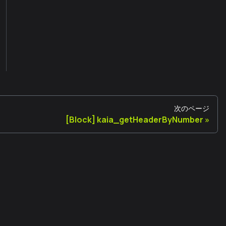
次のページ
[Block] kaia_getHeaderByNumber