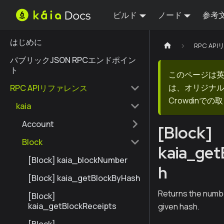
ビルド
ノード
参考
はじめに
RPC AP
パブリックJSON RPCエンドポイン
ト
このページは
は、オリジナ
RPC APIリファレンス
Crowdin
kaia
Account
[Block]
Block
kaia_ge
[Block] kaia_blockNumber
h
[Block] kaia_getBlockByHash
Returns the numbe
[Block]
kaia_getBlockReceipts
given hash.