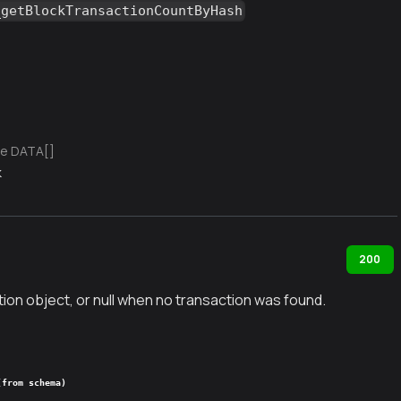
_getBlockTransactionCountByHash
e DATA[]
k
200
ion object, or null when no transaction was found.
(from schema)