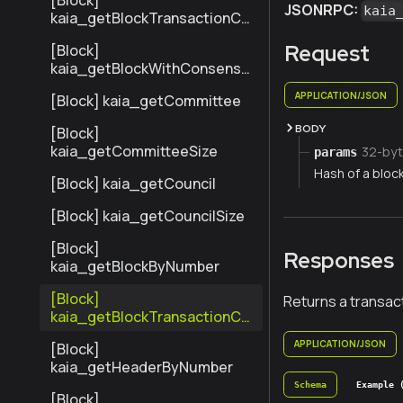
[Block]
JSONRPC:
kaia
kaia_getBlockTransactionCo
untByNumber
Request
[Block]
kaia_getBlockWithConsensu
sInfoByNumber
APPLICATION/JSON
[Block] kaia_getCommittee
BODY
[Block]
kaia_getCommitteeSize
32-byt
params
Hash of a bloc
[Block] kaia_getCouncil
[Block] kaia_getCouncilSize
[Block]
Responses
kaia_getBlockByNumber
[Block]
Returns a transact
kaia_getBlockTransactionCo
untByHash
APPLICATION/JSON
[Block]
kaia_getHeaderByNumber
Schema
Example 
[Block]