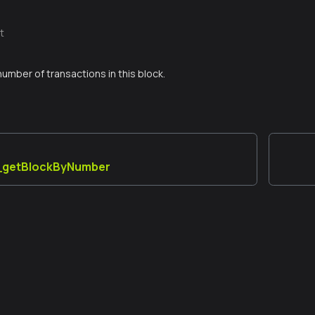
t
number of transactions in this block.
a_getBlockByNumber