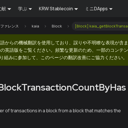
文献
学ぶ
KRW Stablecoin
ミニDApps
Iリファレンス
kaia
Block
[Block] kaia_getBlockTrans
英語からの機械翻訳を使用しており、誤りや不明瞭な表現が含
ルの英語版をご覧ください。頻繁な更新のため、一部のコンテ
での取り組みに参加して、このページの翻訳改善にご協力ください。
tBlockTransactionCountByHas
r of transactions in a block from a block that matches the