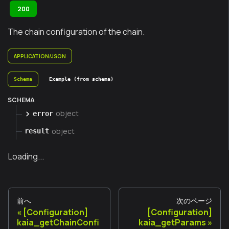
200
The chain configuration of the chain.
APPLICATION/JSON
Schema
Example (from schema)
SCHEMA
object
error
object
result
Loading...
前へ
次のページ
[Configuration]
[Configuration]
kaia_getChainConfi
kaia_getParams