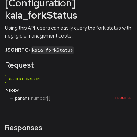
[Configuration]
kaia_forkStatus
Using this API, users can easily query the fork status with
negligible management costs.
JSONRPC:
kaia_forkStatus
Request
APPLICATION/JSON
BODY
number[]
params
REQUIRED
Responses