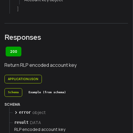
]
Responses
200
Return RLP encoded account key
APPLICATION/JSON
Schema
Example (from schema)
SCHEMA
object
error
DATA
result
RLP encoded account key