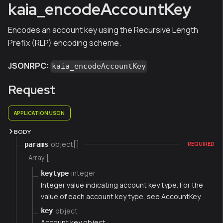
kaia_encodeAccountKey
Encodes an account key using the Recursive Length
Prefix (RLP) encoding scheme.
JSONRPC:
kaia_encodeAccountKey
Request
APPLICATION/JSON
BODY
object[]
params
REQUIRED
Array [
integer
keytype
Integer value indicating account key type. For the
value of each account key type, see AccountKey.
object
key
Account key object